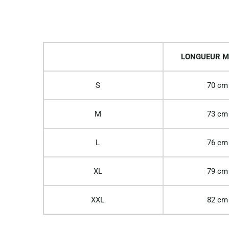
LONGUEUR M
S
70 cm
M
73 cm
L
76 cm
XL
79 cm
XXL
82 cm