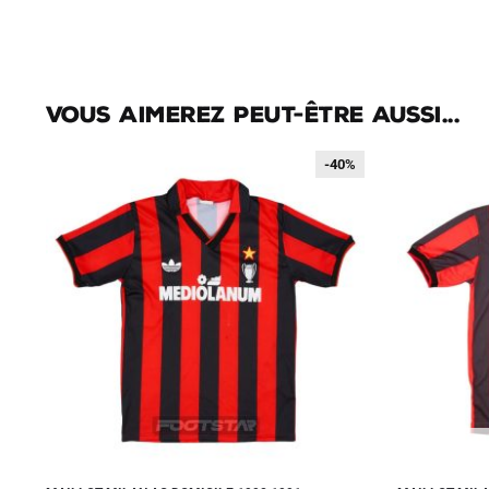
Vous aimerez peut-être aussi...
-40%
-40%