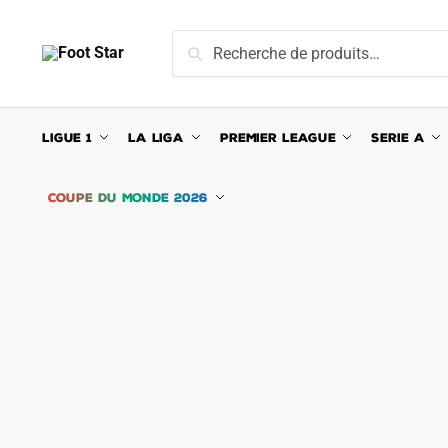
Skip
Skip
to
to
Recherche
Recherche
navigation
content
pour :
LIGUE 1
LA LIGA
PREMIER LEAGUE
SERIE A
COUPE DU MONDE 2026