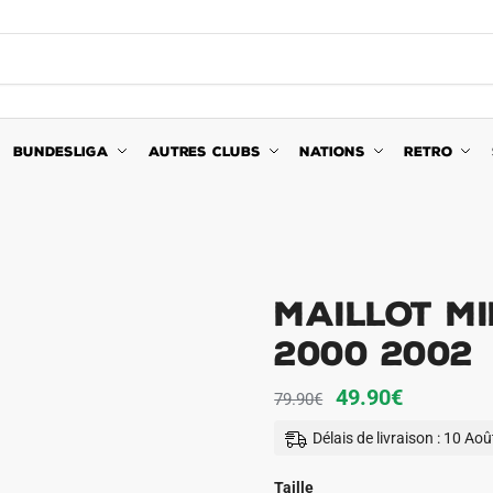
BUNDESLIGA
AUTRES CLUBS
NATIONS
RETRO
Maillot Mi
2000 2002
Le
Le
49.90
€
79.90
€
prix
prix
Délais de livraison : 10 Ao
initial
actuel
était :
est :
Taille