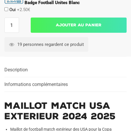
Badge Football Unites Blanc
Oui
+2.50€
quantité
Ajouter au panier
de
Maillot
Match
19 personnes regardent ce produit
USA
Exterieur
2024
Description
2025
Informations complémentaires
Maillot Match USA
Exterieur 2024 2025
Maillot de football match extérieur des USA pour la Copa