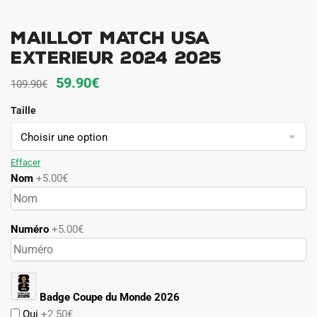
Maillot Match USA
Exterieur 2024 2025
Le
Le
59.90
€
109.90
€
prix
prix
Taille
initial
actuel
était :
est :
109.90€.
59.90€.
Effacer
Nom
+5.00€
Numéro
+5.00€
Badge Coupe du Monde 2026
Oui
+2.50€