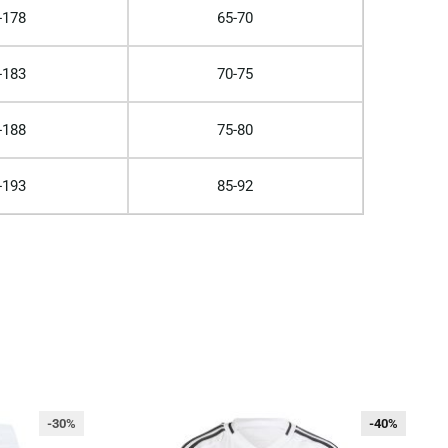
-178
65-70
-183
70-75
-188
75-80
-193
85-92
-30%
-40%
-40%