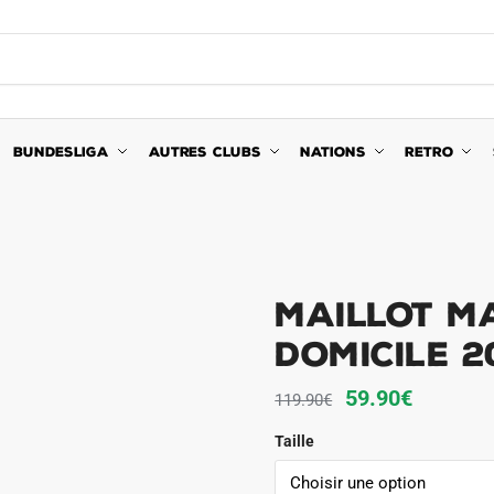
BUNDESLIGA
AUTRES CLUBS
NATIONS
RETRO
Maillot M
Domicile 2
Le
Le
59.90
€
119.90
€
prix
prix
Taille
initial
actuel
était :
est :