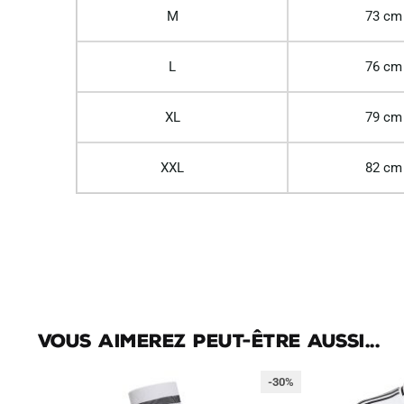
M
73 cm
L
76 cm
XL
79 cm
XXL
82 cm
Vous aimerez peut-être aussi...
-30%