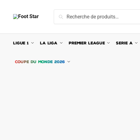
Skip
Skip
to
to
Recherche
Recherche
navigation
content
pour :
LIGUE 1
LA LIGA
PREMIER LEAGUE
SERIE A
COUPE DU MONDE 2026