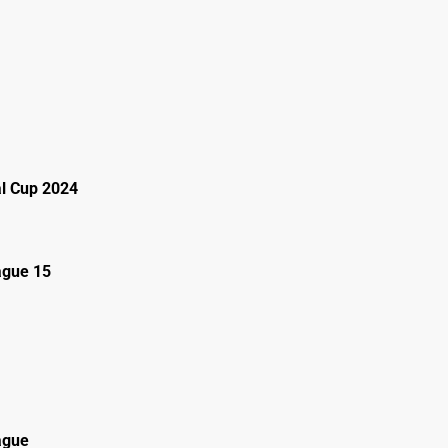
al Cup 2024
gue 15
ague