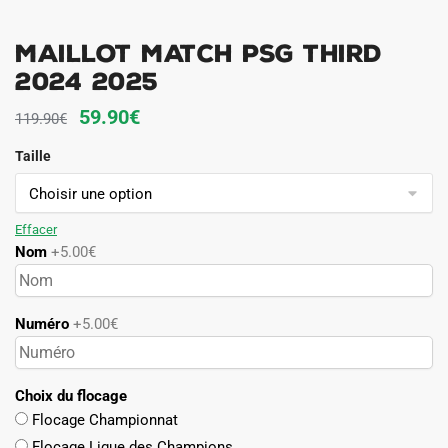
Maillot Match PSG Third
2024 2025
Le
Le
59.90
€
119.90
€
prix
prix
Taille
initial
actuel
était :
est :
119.90€.
59.90€.
Effacer
Nom
+5.00€
Numéro
+5.00€
Choix du flocage
Flocage Championnat
Flocage Ligue des Champions