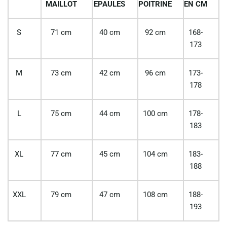
MAILLOT
EPAULES
POITRINE
EN CM
S
71 cm
40 cm
92 cm
168-
173
M
73 cm
42 cm
96 cm
173-
178
L
75 cm
44 cm
100 cm
178-
183
XL
77 cm
45 cm
104 cm
183-
188
XXL
79 cm
47 cm
108 cm
188-
193