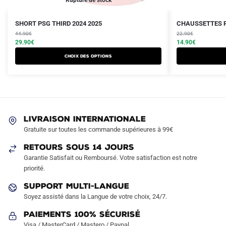
Le
Le
Le
Le
Ce
SHORT PSG THIRD 2024 2025
CHAUSSETTES P
prix
prix
prix
prix
produit
44.90
€
22.90
€
initial
actuel
initial
actuel
29.90
€
14.90
€
a
était :
est :
était :
est :
Choix des options
plusieurs
44.90€.
29.90€.
22.90€.
14.90€.
variations.
Les
options
peuvent
LIVRAISON INTERNATIONALE
être
Gratuite sur toutes les commande supérieures à 99€
choisies
sur
RETOURS SOUS 14 JOURS
la
Garantie Satisfait ou Remboursé. Votre satisfaction est notre
page
priorité.
du
SUPPORT MULTI-LANGUE
produit
Soyez assisté dans la Langue de votre choix, 24/7.
Paiements 100% Sécurisé
Visa / MasterCard / Mastero / Paypal