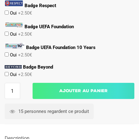
Badge Respect
Oui
+2.50€
Badge UEFA Foundation
Oui
+2.50€
Badge UEFA Foundation 10 Years
Oui
+2.50€
Badge Beyond
Oui
+2.50€
quantité
Ajouter au panier
de
Maillot
Match
15 personnes regardent ce produit
PSG
Third
2024
Description
2025