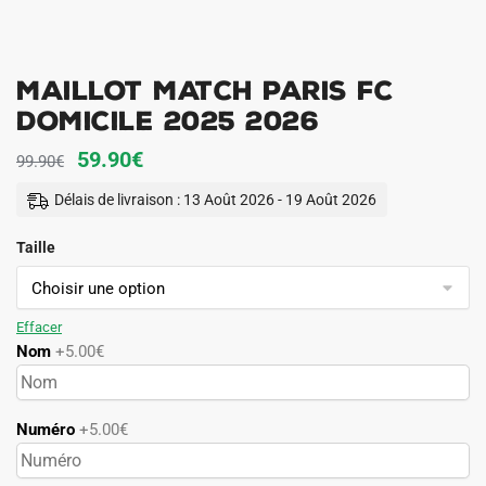
Maillot Match Paris FC
Domicile 2025 2026
Le
Le
59.90
€
99.90
€
prix
prix
Délais de livraison : 13 Août 2026 - 19 Août 2026
initial
actuel
Taille
était :
est :
99.90€.
59.90€.
Effacer
Nom
+5.00€
Numéro
+5.00€