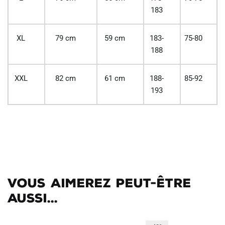
183
XL
79 cm
59 cm
183-
75-80
188
XXL
82 cm
61 cm
188-
85-92
193
Vous aimerez peut-être
aussi...