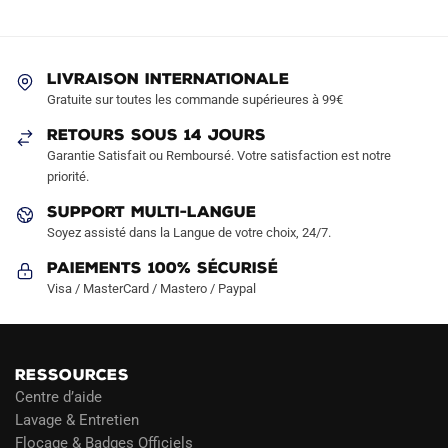
Les
Les
options
options
peuvent
peuvent
LIVRAISON INTERNATIONALE
être
être
Gratuite sur toutes les commande supérieures à 99€
choisies
choisies
sur
sur
RETOURS SOUS 14 JOURS
la
la
Garantie Satisfait ou Remboursé. Votre satisfaction est notre
page
page
priorité.
du
du
SUPPORT MULTI-LANGUE
produit
produit
Soyez assisté dans la Langue de votre choix, 24/7.
Paiements 100% Sécurisé
Visa / MasterCard / Mastero / Paypal
RESSOURCES
Centre d’aide
Lavage & Entretien
Flocage & Badges Officiels