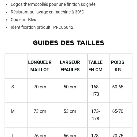
Logos thermocollés pour une finition soignée
Résistant au lavage en machine à 30°C
Couleur : Bleu
Identification produit : PFC85842
GUIDES DES TAILLES
LONGUEUR
LARGEUR
TAILLE
POIDS
MAILLOT
EPAULES
EN CM
KG
S
70 cm
50 cm
168-
60-65
173
M
73 cm
53 cm
173-
65-70
178
L
76 cm
56 cm
178-
70-75