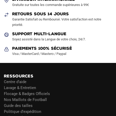
choisies
choisies
Gratuite sur toutes les commande supérieures à 99€
sur
sur
RETOURS SOUS 14 JOURS
la
la
Garantie Satisfait ou Remboursé. Votre satisfaction est notre
page
page
priorité.
du
du
produit
produit
SUPPORT MULTI-LANGUE
Soyez assisté dans la Langue de votre choix, 24/7.
Paiements 100% Sécurisé
Visa / MasterCard / Mastero / Paypal
RESSOURCES
Centre d’aide
Lavage & Entretien
Flocage & Badges Officiels
Nos Maillots de Football
Guide des tailles
Politique d’expédition