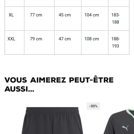
XL
77 cm
45 cm
104 cm
183-
188
XXL
79 cm
47 cm
108 cm
188-
193
Vous aimerez peut-être
aussi...
-30%