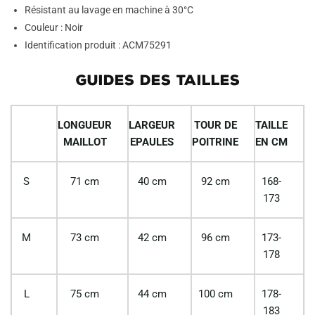
Résistant au lavage en machine à 30°C
Couleur : Noir
Identification produit : ACM75291
GUIDES DES TAILLES
LONGUEUR
LARGEUR
TOUR DE
TAILLE
MAILLOT
EPAULES
POITRINE
EN CM
S
71 cm
40 cm
92 cm
168-
173
M
73 cm
42 cm
96 cm
173-
178
L
75 cm
44 cm
100 cm
178-
183