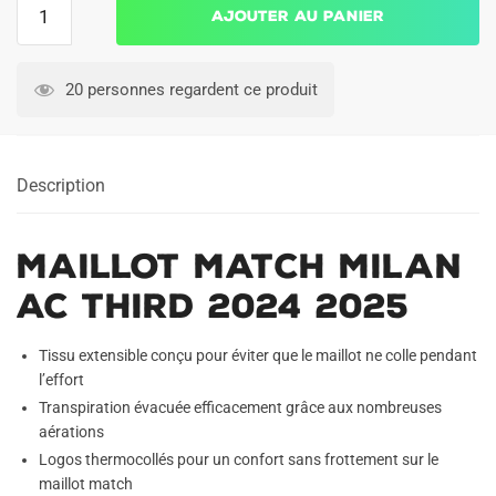
Ajouter au panier
de
Maillot
Match
20 personnes regardent ce produit
Milan
AC
Third
Description
2024
2025
Maillot Match Milan
AC Third 2024 2025
Tissu extensible conçu pour éviter que le maillot ne colle pendant
l’effort
Transpiration évacuée efficacement grâce aux nombreuses
aérations
Logos thermocollés pour un confort sans frottement sur le
maillot match