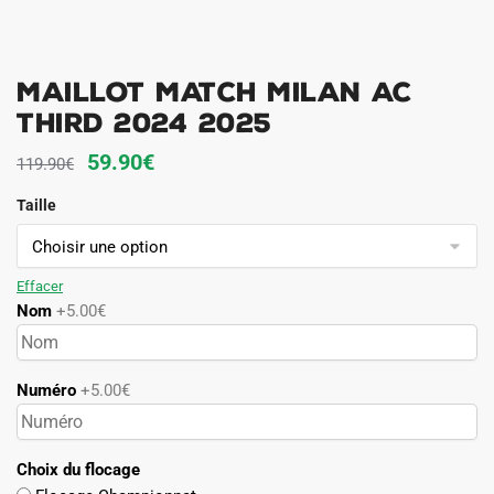
Maillot Match Milan AC
Third 2024 2025
Le
Le
59.90
€
119.90
€
prix
prix
Taille
initial
actuel
était :
est :
119.90€.
59.90€.
Effacer
Nom
+5.00€
Numéro
+5.00€
Choix du flocage