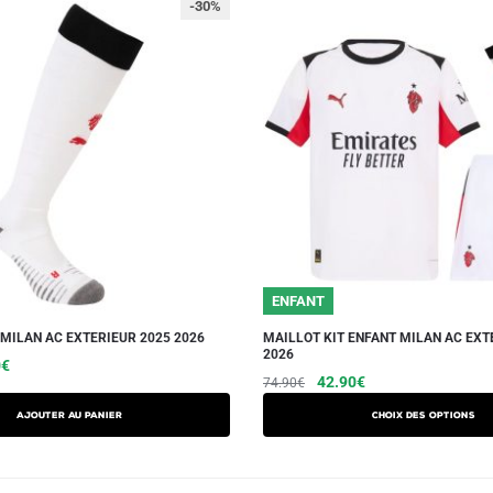
-30%
ENFANT
MILAN AC EXTERIEUR 2025 2026
MAILLOT KIT ENFANT MILAN AC EXT
2026
Le
0
€
Le
Le
Ce
42.90
€
74.90
€
prix
prix
prix
produit
actuel
Ajouter au panier
Choix des options
initial
actuel
a
est :
était :
est :
€.
14.90€.
plusieurs
74.90€.
42.90€.
variations.