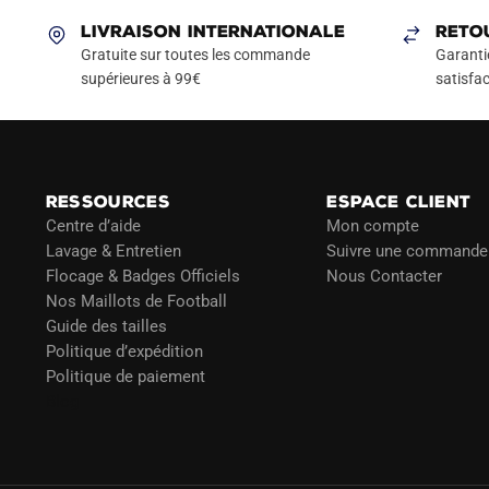
Les
LIVRAISON INTERNATIONALE
RETO
options
Gratuite sur toutes les commande
Garanti
peuvent
supérieures à 99€
satisfac
être
choisies
sur
la
page
RESSOURCES
ESPACE CLIENT
du
Centre d’aide
Mon compte
Lavage & Entretien
Suivre une commande
produit
Flocage & Badges Officiels
Nous Contacter
Nos Maillots de Football
Guide des tailles
Politique d’expédition
Politique de paiement
Blog