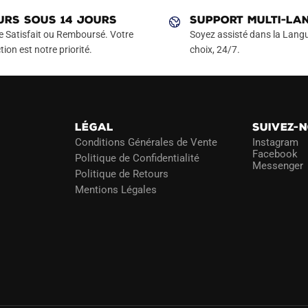
Les
URS SOUS 14 JOURS
SUPPORT MULTI-LA
options
e Satisfait ou Remboursé. Votre
Soyez assisté dans la Langu
peuvent
tion est notre priorité.
choix, 24/7.
être
choisies
sur
la
LÉGAL
SUIVEZ-
page
Conditions Générales de Vente
Instagram
du
Facebook
Politique de Confidentialité
Messenger
produit
Politique de Retours
Mentions Légales