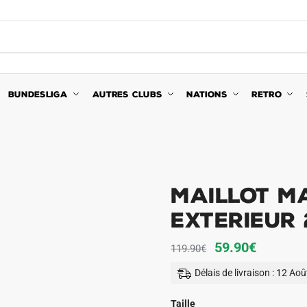
BUNDESLIGA
AUTRES CLUBS
NATIONS
RETRO
Maillot M
Exterieur 
Le
Le
59.90
€
119.90
€
prix
prix
Délais de livraison : 12 Ao
initial
actuel
était :
est :
Taille