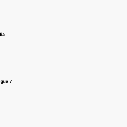
lia
gue 7