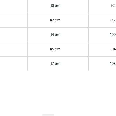
40 cm
92
42 cm
96
44 cm
100
45 cm
104
47 cm
108