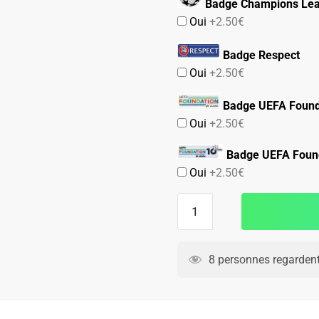
Badge Champions Le
Oui
+2.50€
Badge Respect
Oui
+2.50€
Badge UEFA Found
Oui
+2.50€
Badge UEFA Found
Oui
+2.50€
quantité
de
Maillot
Match
8 personnes regardent
Milan
AC
Exterieur