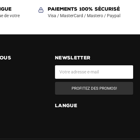
Les
NGUE
Paiements 100% Sécurisé
options
e de votre
Visa / MasterCard / Mastero / Paypal
peuvent
être
choisies
sur
la
page
NOUS
NEWSLETTER
du
produit
PROFITEZ DES PROMOS!
LANGUE