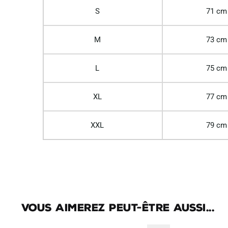
S
71 cm
M
73 cm
L
75 cm
XL
77 cm
XXL
79 cm
Vous aimerez peut-être aussi...