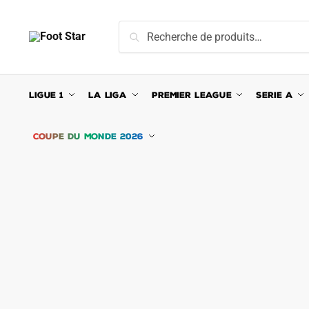
Skip
Skip
to
to
Recherche
Recherche
navigation
content
pour :
LIGUE 1
LA LIGA
PREMIER LEAGUE
SERIE A
COUPE DU MONDE 2026