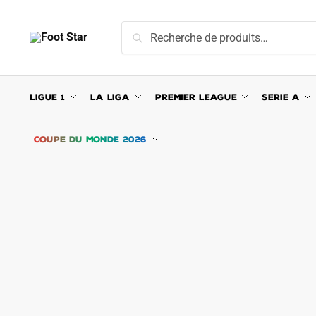
Skip
Skip
to
to
Recherche
Recherche
navigation
content
pour :
LIGUE 1
LA LIGA
PREMIER LEAGUE
SERIE A
COUPE DU MONDE 2026