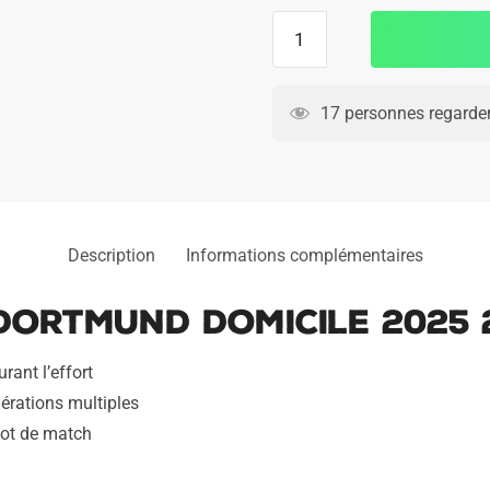
quantité
de
Maillot
Match
17 personnes regarden
BVB
Dortmund
Domicile
2025
2026
Description
Informations complémentaires
Dortmund Domicile 2025 
rant l’effort
aérations multiples
lot de match