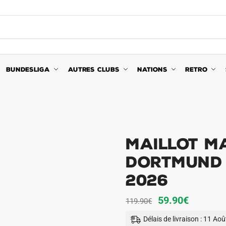
BUNDESLIGA
AUTRES CLUBS
NATIONS
RETRO
Maillot M
Dortmund 
2026
Le
Le
59.90
€
119.90
€
prix
prix
Délais de livraison : 11 Ao