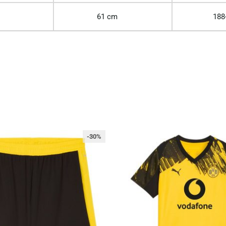
61 cm
188
-30%