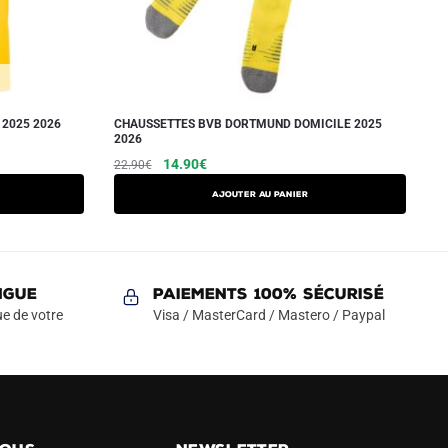
2025 2026
CHAUSSETTES BVB DORTMUND DOMICILE 2025
2026
Le
Le
14.90
€
22.90
€
prix
prix
Ajouter au panier
initial
actuel
était :
est :
22.90€.
14.90€.
NGUE
Paiements 100% Sécurisé
e de votre
Visa / MasterCard / Mastero / Paypal