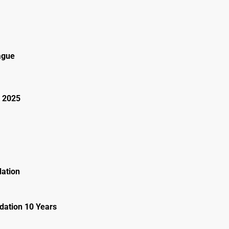
ague
 2025
ation
ation 10 Years