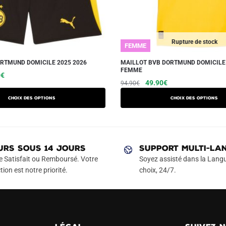
Rupture de stock
FEMME
RTMUND DOMICILE 2025 2026
MAILLOT BVB DORTMUND DOMICILE 
FEMME
Le
Ce
0
€
Le
Le
Ce
49.90
€
94.90
€
prix
produit
prix
prix
produit
actuel
a
Choix des options
Choix des options
initial
actuel
a
est :
plusieurs
était :
est :
€.
29.90€.
plusieurs
variations.
94.90€.
49.90€.
variations.
Les
Les
URS SOUS 14 JOURS
SUPPORT MULTI-LA
options
options
e Satisfait ou Remboursé. Votre
Soyez assisté dans la Langu
peuvent
peuvent
tion est notre priorité.
choix, 24/7.
être
être
choisies
choisies
sur
sur
la
la
page