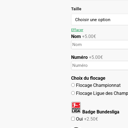
initial
actuel
était :
est :
Taille
119.90€.
59.90€.
Effacer
Nom
+5.00€
Numéro
+5.00€
Choix du flocage
Flocage Championnat
Flocage Ligue des Champ
Badge Bundesliga
Oui
+2.50€