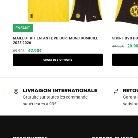
ENFANT
MAILLOT KIT ENFANT BVB DORTMUND DOMICILE
SHORT BVB DO
2025 2026
Le
29.9
44.90
€
Le
Le
Ce
42.90
€
69.90
€
prix
prix
prix
produit
initial
Choix des options
initial
actuel
a
était :
était :
est :
44.90
plusieurs
69.90€.
42.90€.
variations.
Les
LIVRAISON INTERNATIONALE
RETO
options
Gratuite sur toutes les commande
Garanti
peuvent
supérieures à 99€
satisfac
être
choisies
sur
la