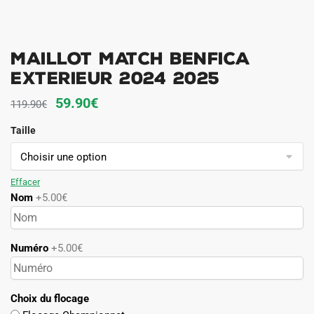
Maillot Match Benfica
Exterieur 2024 2025
Le
Le
59.90
€
119.90
€
prix
prix
Taille
initial
actuel
était :
est :
119.90€.
59.90€.
Effacer
Nom
+5.00€
Numéro
+5.00€
Choix du flocage