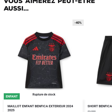
Vous aimerez peut-être
aussi...
-40%
-40%
Rupture de stock
ENFANT
Le
Le
Le
Le
Ce
Ce
MAILLOT ENFANT BENFICA EXTERIEUR 2024
SHORT BENFICA 
prix
prix
2025
prix
prix
produit
produit
44.90
€