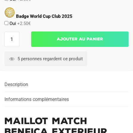
Badge World Cup Club 2025
Oui
+2.50€
quantité
Ajouter au panier
de
Maillot
Match
5 personnes regardent ce produit
Benfica
Exterieur
2024
Description
2025
Informations complémentaires
Maillot Match
Benfica Exterieur