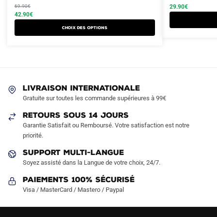
initial
actuel
initial
actuel
69.90
€
29.90
€
a
a
était :
est :
42.90
€
était :
est :
plusieurs
plusieurs
69.90€.
42.90€.
44.90€.
29.90€.
Choix des options
variations.
variations.
Les
Les
options
options
peuvent
peuvent
être
être
LIVRAISON INTERNATIONALE
choisies
choisies
Gratuite sur toutes les commande supérieures à 99€
sur
sur
RETOURS SOUS 14 JOURS
la
la
Garantie Satisfait ou Remboursé. Votre satisfaction est notre
page
page
priorité.
du
du
produit
produit
SUPPORT MULTI-LANGUE
Soyez assisté dans la Langue de votre choix, 24/7.
Paiements 100% Sécurisé
Visa / MasterCard / Mastero / Paypal