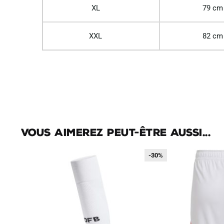
XL
79 cm
XXL
82 cm
Vous aimerez peut-être aussi...
-30%
-30%