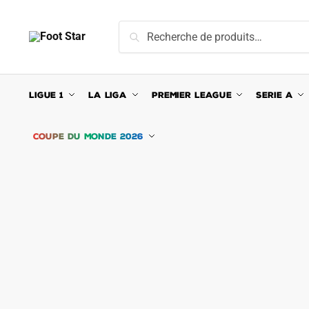
Skip
Skip
to
to
Recherche
Recherche
navigation
content
pour :
LIGUE 1
LA LIGA
PREMIER LEAGUE
SERIE A
COUPE DU MONDE 2026