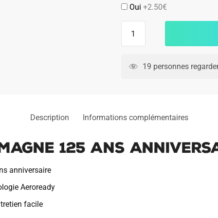
Oui
+2.50€
quantité
de
Maillot
Match
19 personnes regarden
Allemagne
125
Ans
Anniversaire
Description
Informations complémentaires
magne 125 Ans Annivers
ns anniversaire
nologie Aeroready
retien facile