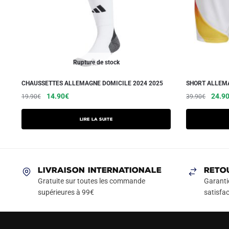
Rupture de stock
CHAUSSETTES ALLEMAGNE DOMICILE 2024 2025
SHORT ALLEMA
Le
Le
Le
14.90
€
24.9
19.90
€
39.90
€
prix
prix
prix
initial
actuel
initial
Lire la suite
était :
est :
était :
19.90€.
14.90€.
39.90
LIVRAISON INTERNATIONALE
RETO
Gratuite sur toutes les commande
Garanti
supérieures à 99€
satisfac