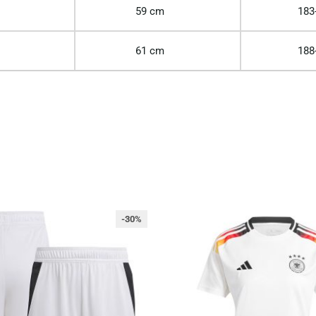
59 cm
183
61 cm
188
-30%