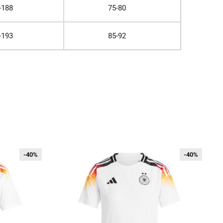
-188
75-80
-193
85-92
-40%
-40%
-40%
-40%