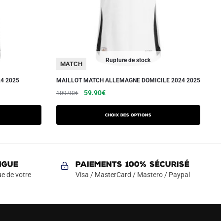
Rupture de stock
MATCH
4 2025
MAILLOT MATCH ALLEMAGNE DOMICILE 2024 2025
Le
Le
Ce
59.90
€
109.90
€
prix
prix
produit
initial
actuel
a
Choix des options
était :
est :
plusieurs
109.90€.
59.90€.
variations.
Les
NGUE
Paiements 100% Sécurisé
options
e de votre
Visa / MasterCard / Mastero / Paypal
peuvent
être
choisies
sur