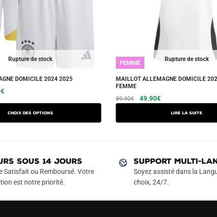
Rupture de stock
Rupture de stock
FEMME
GNE DOMICILE 2024 2025
MAILLOT ALLEMAGNE DOMICILE 202
FEMME
Le
Ce
0
€
Le
Le
49.90
€
89.90
€
prix
produit
prix
prix
actuel
a
Choix des options
Lire la suite
initial
actuel
est :
plusieurs
était :
est :
€.
24.90€.
variations.
89.90€.
49.90€.
Les
URS SOUS 14 JOURS
SUPPORT MULTI-LA
options
e Satisfait ou Remboursé. Votre
Soyez assisté dans la Langu
peuvent
tion est notre priorité.
choix, 24/7.
être
choisies
sur