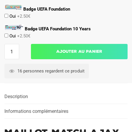
Badge UEFA Foundation
Oui
+2.50€
Badge UEFA Foundation 10 Years
Oui
+2.50€
quantité
Ajouter au panier
de
Maillot
Match
16 personnes regardent ce produit
Ajax
Domicile
2024
Description
2025
Informations complémentaires