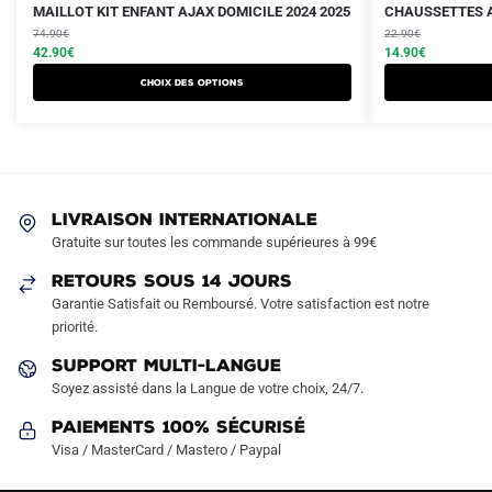
Le
Le
Le
Le
Ce
MAILLOT KIT ENFANT AJAX DOMICILE 2024 2025
CHAUSSETTES A
prix
prix
prix
prix
produit
74.90
€
22.90
€
initial
actuel
initial
actuel
42.90
€
14.90
€
a
était :
est :
était :
est :
Choix des options
plusieurs
74.90€.
42.90€.
22.90€.
14.90€.
variations.
Les
options
peuvent
LIVRAISON INTERNATIONALE
être
Gratuite sur toutes les commande supérieures à 99€
choisies
sur
RETOURS SOUS 14 JOURS
la
Garantie Satisfait ou Remboursé. Votre satisfaction est notre
page
priorité.
du
SUPPORT MULTI-LANGUE
produit
Soyez assisté dans la Langue de votre choix, 24/7.
Paiements 100% Sécurisé
Visa / MasterCard / Mastero / Paypal