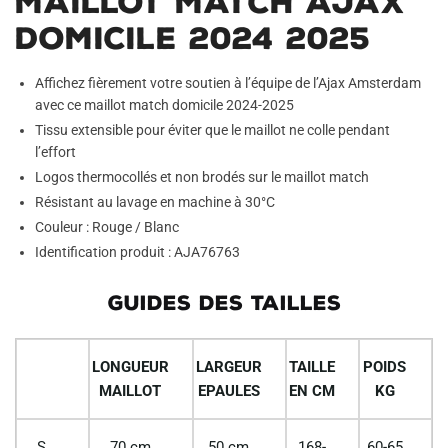
Maillot Match Ajax
Domicile 2024 2025
Affichez fièrement votre soutien à l’équipe de l’Ajax Amsterdam
avec ce maillot match domicile 2024-2025
Tissu extensible pour éviter que le maillot ne colle pendant
l’effort
Logos thermocollés et non brodés sur le maillot match
Résistant au lavage en machine à 30°C
Couleur : Rouge / Blanc
Identification produit : AJA76763
GUIDES DES TAILLES
LONGUEUR
LARGEUR
TAILLE
POIDS
MAILLOT
EPAULES
EN CM
KG
S
70 cm
50 cm
168-
60-65