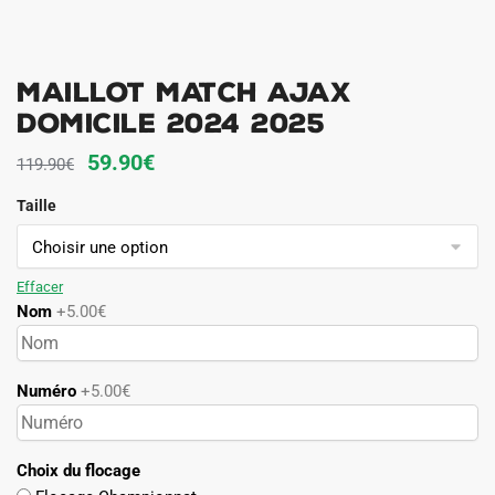
Maillot Match Ajax
Domicile 2024 2025
Le
Le
59.90
€
119.90
€
prix
prix
Taille
initial
actuel
était :
est :
119.90€.
59.90€.
Effacer
Nom
+5.00€
Numéro
+5.00€
Choix du flocage