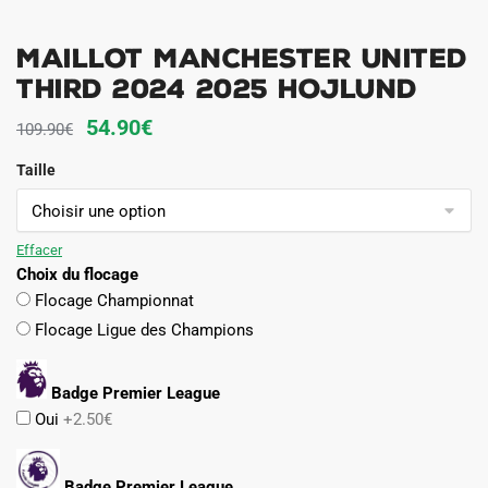
Maillot Manchester United
Third 2024 2025 Hojlund
Le
Le
54.90
€
109.90
€
prix
prix
Taille
initial
actuel
était :
est :
109.90€.
54.90€.
Effacer
Choix du flocage
Flocage Championnat
Flocage Ligue des Champions
Badge Premier League
Oui
+2.50€
Badge Premier League