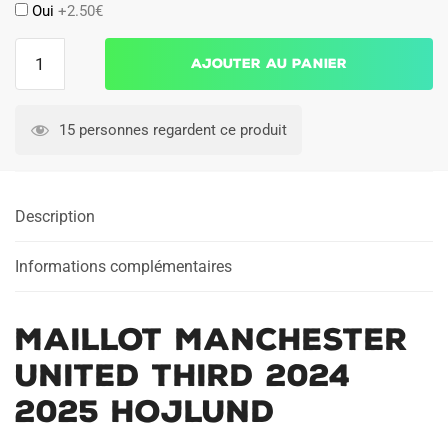
Oui
+2.50€
quantité
Ajouter au panier
de
Maillot
Manchester
15 personnes regardent ce produit
United
Third
2024
Description
2025
Hojlund
Informations complémentaires
Maillot Manchester
United Third 2024
2025 Hojlund