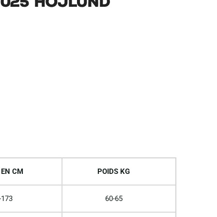
2025 Hojlund
 EN CM
POIDS KG
-173
60-65