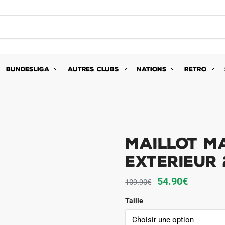
BUNDESLIGA
AUTRES CLUBS
NATIONS
RETRO
Maillot M
Exterieur
Le
Le
54.90
€
109.90
€
prix
prix
Taille
initial
actuel
était :
est :