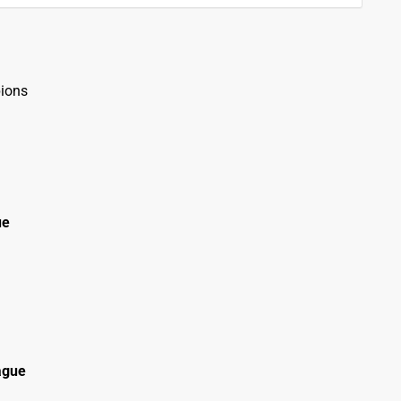
ions
ue
ague