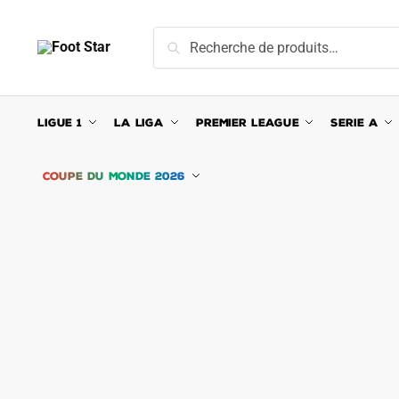
Skip
Skip
to
to
Recherche
Recherche
navigation
content
pour :
LIGUE 1
LA LIGA
PREMIER LEAGUE
SERIE A
COUPE DU MONDE 2026