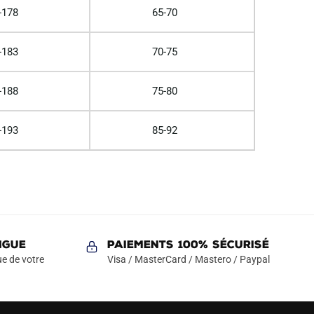
-178
65-70
-183
70-75
-188
75-80
-193
85-92
NGUE
Paiements 100% Sécurisé
e de votre
Visa / MasterCard / Mastero / Paypal