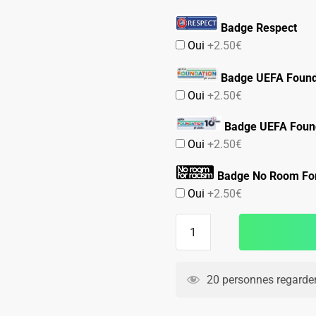
Badge Respect
Oui
+2.50€
Badge UEFA Found
Oui
+2.50€
Badge UEFA Found
Oui
+2.50€
Badge No Room Fo
Oui
+2.50€
quantité
de
Maillot
Manchester
20 personnes regarden
United
Exterieur