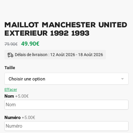
Maillot Manchester United
Exterieur 1992 1993
Le
Le
49.90
€
79.90
€
prix
prix
Délais de livraison : 12 Août 2026 - 18 Août 2026
initial
actuel
Taille
était :
est :
79.90€.
49.90€.
Effacer
Nom
+5.00€
Numéro
+5.00€