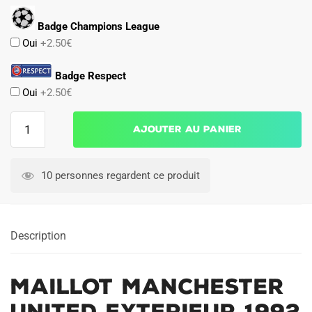
Badge Champions League
Oui
+2.50€
Badge Respect
Oui
+2.50€
quantité
Ajouter au panier
de
Maillot
Manchester
10 personnes regardent ce produit
United
Exterieur
1992
Description
1993
Maillot Manchester
United Exterieur 1992