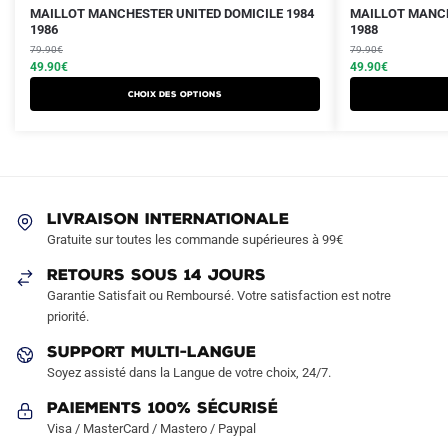
Le
Le
Le
Le
Ce
Ce
MAILLOT MANCHESTER UNITED DOMICILE 1984
MAILLOT MANCH
prix
prix
1986
prix
prix
1988
produit
produit
initial
actuel
initial
actuel
79.90
€
79.90
€
a
a
était :
est :
49.90
€
était :
est :
49.90
€
plusieurs
plusieurs
79.90€.
49.90€.
79.90€.
49.90€.
Choix des options
variations.
variations.
Les
Les
options
options
peuvent
peuvent
être
être
LIVRAISON INTERNATIONALE
choisies
choisies
Gratuite sur toutes les commande supérieures à 99€
sur
sur
RETOURS SOUS 14 JOURS
la
la
Garantie Satisfait ou Remboursé. Votre satisfaction est notre
page
page
priorité.
du
du
produit
produit
SUPPORT MULTI-LANGUE
Soyez assisté dans la Langue de votre choix, 24/7.
Paiements 100% Sécurisé
Visa / MasterCard / Mastero / Paypal