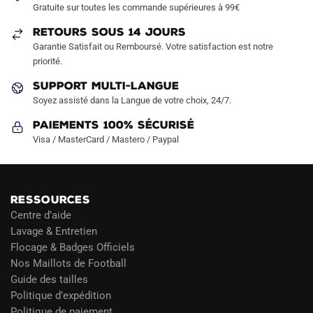
Gratuite sur toutes les commande supérieures à 99€
sur
sur
RETOURS SOUS 14 JOURS
la
la
Garantie Satisfait ou Remboursé. Votre satisfaction est notre
page
page
priorité.
du
du
produit
produit
SUPPORT MULTI-LANGUE
Soyez assisté dans la Langue de votre choix, 24/7.
Paiements 100% Sécurisé
Visa / MasterCard / Mastero / Paypal
RESSOURCES
Centre d’aide
Lavage & Entretien
Flocage & Badges Officiels
Nos Maillots de Football
Guide des tailles
Politique d’expédition
Politique de paiement