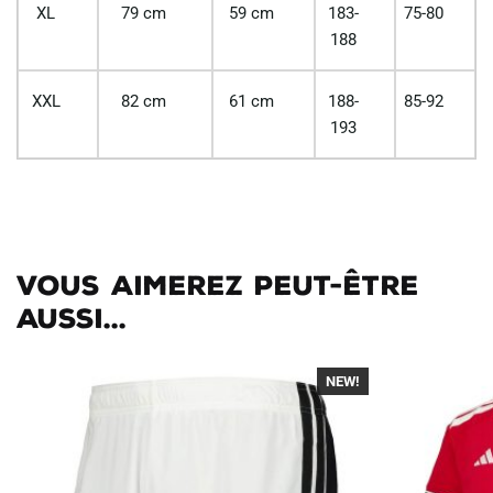
XL
79 cm
59 cm
183-
75-80
188
XXL
82 cm
61 cm
188-
85-92
193
Vous aimerez peut-être
aussi...
NEW!