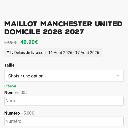
Maillot Manchester United
Domicile 2026 2027
Le
Le
49.90
€
99.90
€
prix
prix
Délais de livraison : 11 Août 2026 - 17 Août 2026
initial
actuel
Taille
était :
est :
99.90€.
49.90€.
Effacer
Nom
+5.00€
Numéro
+5.00€