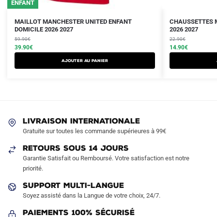
ENFANT
Le
Le
Le
Le
Ce
MAILLOT MANCHESTER UNITED ENFANT
CHAUSSETTES 
prix
prix
DOMICILE 2026 2027
prix
prix
2026 2027
produit
initial
actuel
initial
actuel
59.90
€
22.90
€
a
était :
est :
39.90
€
était :
est :
14.90
€
plusieurs
59.90€.
39.90€.
22.90€.
14.90€.
AJOUTER AU PANIER
variations.
Les
options
peuvent
être
LIVRAISON INTERNATIONALE
choisies
Gratuite sur toutes les commande supérieures à 99€
sur
RETOURS SOUS 14 JOURS
la
Garantie Satisfait ou Remboursé. Votre satisfaction est notre
page
priorité.
du
produit
SUPPORT MULTI-LANGUE
Soyez assisté dans la Langue de votre choix, 24/7.
Paiements 100% Sécurisé