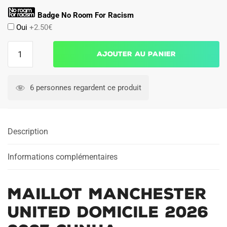
Badge No Room For Racism
Oui
+2.50€
quantité
Ajouter au panier
de
Maillot
Manchester
6 personnes regardent ce produit
United
Domicile
2026
Description
2027
Cunha
Informations complémentaires
Maillot Manchester
United Domicile 2026