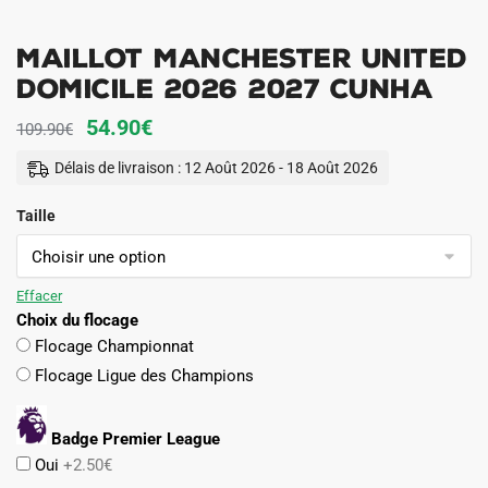
Maillot Manchester United
Domicile 2026 2027 Cunha
Le
Le
54.90
€
109.90
€
prix
prix
Délais de livraison : 12 Août 2026 - 18 Août 2026
initial
actuel
Taille
était :
est :
109.90€.
54.90€.
Effacer
Choix du flocage
Flocage Championnat
Flocage Ligue des Champions
Badge Premier League
Oui
+2.50€