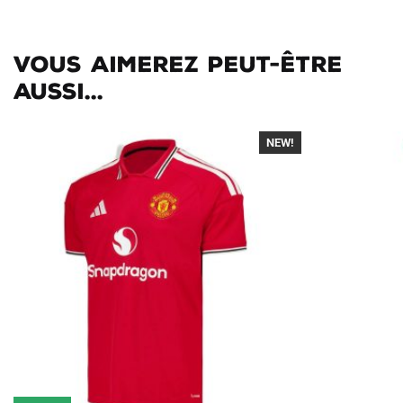
Vous aimerez peut-être
aussi...
NEW!
-40%