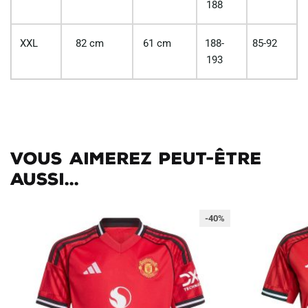
188
XXL
82 cm
61 cm
188-
85-92
193
Vous aimerez peut-être
aussi...
-40%