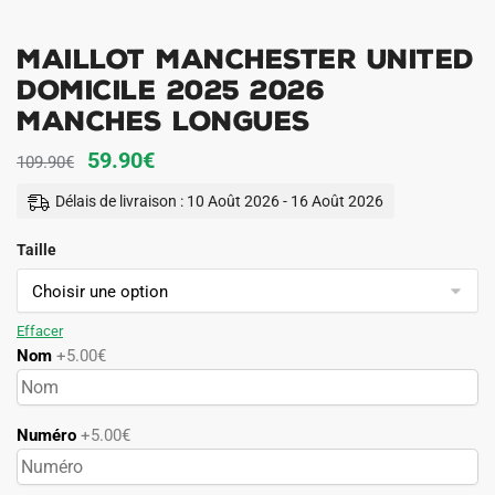
Maillot Manchester United
Domicile 2025 2026
Manches Longues
Le
Le
59.90
€
109.90
€
prix
prix
Délais de livraison : 10 Août 2026 - 16 Août 2026
initial
actuel
Taille
était :
est :
109.90€.
59.90€.
Effacer
Nom
+5.00€
Numéro
+5.00€