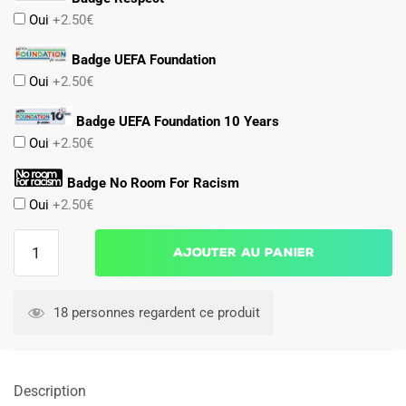
Oui
+2.50€
Badge UEFA Foundation
Oui
+2.50€
Badge UEFA Foundation 10 Years
Oui
+2.50€
Badge No Room For Racism
Oui
+2.50€
quantité
Ajouter au panier
de
Maillot
Manchester
18 personnes regardent ce produit
United
Domicile
2025
Description
2026