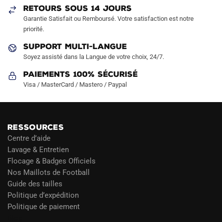
RETOURS SOUS 14 JOURS
la
la
Garantie Satisfait ou Remboursé. Votre satisfaction est notre
page
page
priorité.
du
du
produit
produit
SUPPORT MULTI-LANGUE
Soyez assisté dans la Langue de votre choix, 24/7.
Paiements 100% Sécurisé
Visa / MasterCard / Mastero / Paypal
RESSOURCES
Centre d’aide
Lavage & Entretien
Flocage & Badges Officiels
Nos Maillots de Football
Guide des tailles
Politique d’expédition
Politique de paiement
Blog