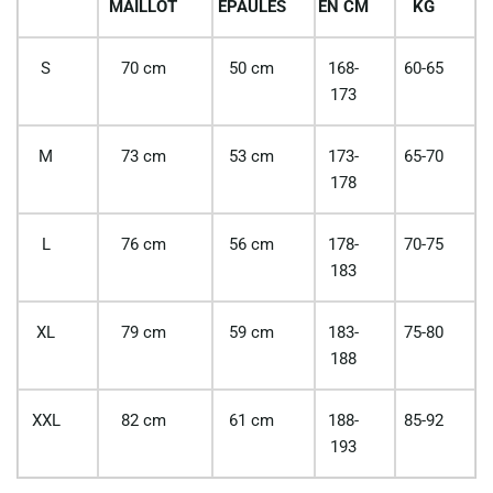
MAILLOT
EPAULES
EN CM
KG
S
70 cm
50 cm
168-
60-65
173
M
73 cm
53 cm
173-
65-70
178
L
76 cm
56 cm
178-
70-75
183
XL
79 cm
59 cm
183-
75-80
188
XXL
82 cm
61 cm
188-
85-92
193