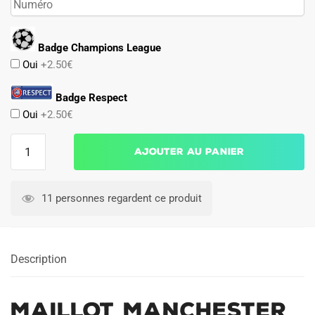
Badge Champions League
Oui
+2.50€
Badge Respect
Oui
+2.50€
quantité
Ajouter au panier
de
Maillot
Manchester
11 personnes regardent ce produit
United
Domicile
2010
Description
2011
Maillot Manchester