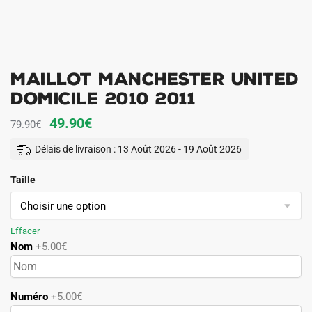
Maillot Manchester United
Domicile 2010 2011
Le
Le
49.90
€
79.90
€
prix
prix
Délais de livraison : 13 Août 2026 - 19 Août 2026
initial
actuel
Taille
était :
est :
79.90€.
49.90€.
Effacer
Nom
+5.00€
Numéro
+5.00€