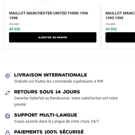
Le
Le
Le
Le
Ce
Ce
MAILLOT MANCHESTER UNITED THIRD 1996
MAILLOT MANCH
prix
prix
1998
prix
prix
1993 1995
produit
produit
initial
actuel
initial
actuel
79.90
€
79.90
€
a
a
était :
est :
49.90
€
était :
est :
49.90
€
plusieurs
plusieurs
79.90€.
49.90€.
79.90€.
49.90€.
AJOUTER AU PANIER
variations.
variations.
Les
Les
options
options
peuvent
peuvent
être
être
LIVRAISON INTERNATIONALE
choisies
choisies
Gratuite sur toutes les commande supérieures à 99€
sur
sur
RETOURS SOUS 14 JOURS
la
la
Garantie Satisfait ou Remboursé. Votre satisfaction est notre
page
page
priorité.
du
du
produit
produit
SUPPORT MULTI-LANGUE
Soyez assisté dans la Langue de votre choix, 24/7.
Paiements 100% Sécurisé