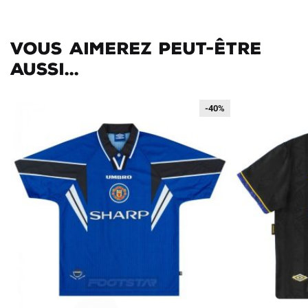
Vous aimerez peut-être
aussi...
-40%
-40%