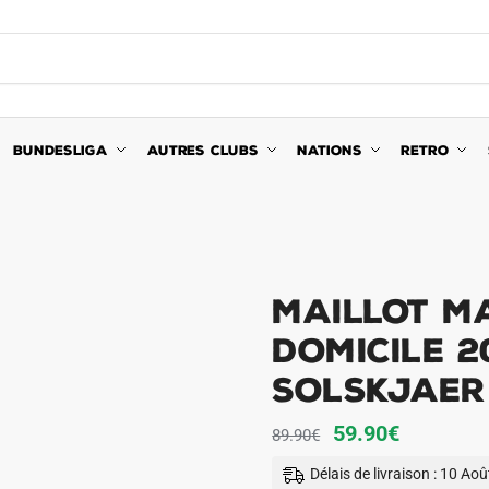
BUNDESLIGA
AUTRES CLUBS
NATIONS
RETRO
Maillot M
Domicile 2
Solskjaer
Le
Le
59.90
€
89.90
€
prix
prix
Délais de livraison : 10 Ao