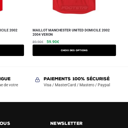
CILE 2002
MAILLOT MANCHESTER UNITED DOMICILE 2002
2004 VERON
Le
Le
Ce
59.90
€
89.90
€
prix
prix
produit
Choix des options
initial
actuel
a
était :
est :
plusieurs
89.90€.
59.90€.
variations.
Les
NGUE
Paiements 100% Sécurisé
options
e de votre
Visa / MasterCard / Mastero / Paypal
peuvent
être
choisies
sur
la
NOUS
NEWSLETTER
page