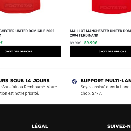
HESTER UNITED DOMICILE 2002
MAILLOT MANCHESTER UNITED DOMI
M
2004 FERDINAND
Le
Ce
Le
Le
Ce
0
€
59.90
€
89.90
€
prix
prix
prix
produit
produit
Choix des options
Choix des options
actuel
initial
actuel
a
a
est :
était :
est :
plusieurs
plusieurs
€.
59.90€.
89.90€.
59.90€.
variations.
variations.
Les
Les
URS SOUS 14 JOURS
SUPPORT MULTI-LA
options
options
e Satisfait ou Remboursé. Votre
Soyez assisté dans la Langu
peuvent
peuvent
tion est notre priorité.
choix, 24/7.
être
être
choisies
choisies
sur
sur
la
la
LÉGAL
SUIVEZ-
page
page