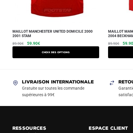
MAILLOT MANCHESTER UNITED DOMICILE 2000
MAILLOT MANC
2001 STAM
2004 BECKHA
Le
Le
Ce
Le
59.90
€
59.9
89.90
€
89.90
€
prix
prix
prix
produit
Choix des options
initial
actuel
initial
a
était :
est :
était :
plusieurs
89.90€.
59.90€.
89.90
variations.
Les
LIVRAISON INTERNATIONALE
RETO
options
Gratuite sur toutes les commande
Garanti
peuvent
supérieures à 99€
satisfac
être
choisies
sur
la
RESSOURCES
ESPACE CLIENT
page