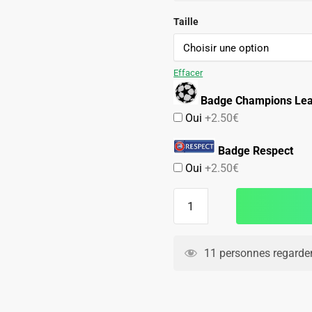
initial
actuel
était :
est :
Taille
89.90€.
59.90€.
Effacer
Badge Champions Le
Oui
+2.50€
Badge Respect
Oui
+2.50€
quantité
de
Maillot
Manchester
11 personnes regarden
United
Domicile
2006