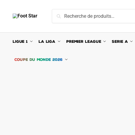
Skip
Skip
to
to
Recherche
Recherche
navigation
content
pour :
LIGUE 1
LA LIGA
PREMIER LEAGUE
SERIE A
COUPE DU MONDE 2026