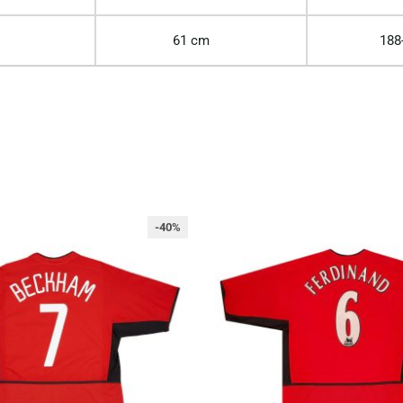
61 cm
188
-40%