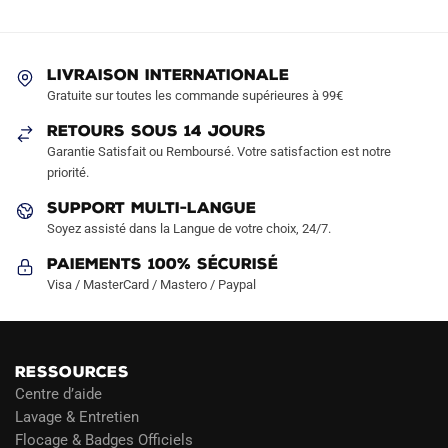
options
options
peuvent
peuvent
être
être
LIVRAISON INTERNATIONALE
choisies
choisies
Gratuite sur toutes les commande supérieures à 99€
sur
sur
RETOURS SOUS 14 JOURS
la
la
Garantie Satisfait ou Remboursé. Votre satisfaction est notre
page
page
priorité.
du
du
produit
produit
SUPPORT MULTI-LANGUE
Soyez assisté dans la Langue de votre choix, 24/7.
Paiements 100% Sécurisé
Visa / MasterCard / Mastero / Paypal
RESSOURCES
Centre d’aide
Lavage & Entretien
Flocage & Badges Officiels