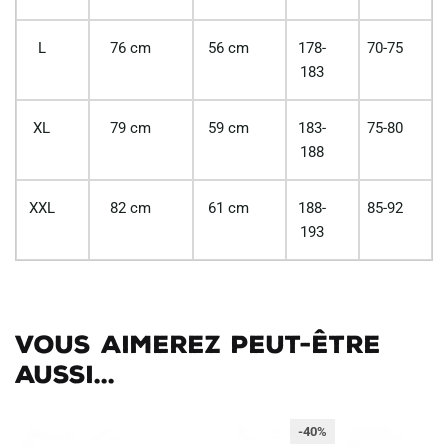
L
76 cm
56 cm
178-
70-75
183
XL
79 cm
59 cm
183-
75-80
188
XXL
82 cm
61 cm
188-
85-92
193
Vous aimerez peut-être
aussi...
-40%