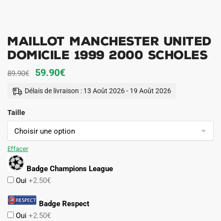
Maillot Manchester United
Domicile 1999 2000 Scholes
Le
Le
59.90
€
89.90
€
prix
prix
Délais de livraison : 13 Août 2026 - 19 Août 2026
initial
actuel
Taille
était :
est :
89.90€.
59.90€.
Effacer
Badge Champions League
Oui
+2.50€
Badge Respect
Oui
+2.50€