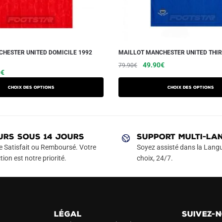
HESTER UNITED DOMICILE 1992
MAILLOT MANCHESTER UNITED THIR
Le
Le
Ce
49.90
€
79.90
€
Le
Ce
0
€
prix
prix
produit
prix
produit
initial
actuel
a
Choix des options
Choix des options
actuel
a
était :
est :
plusieurs
est :
79.90€.
49.90€.
plusieurs
variations.
€.
49.90€.
variations.
Les
Les
URS SOUS 14 JOURS
SUPPORT MULTI-LA
options
options
e Satisfait ou Remboursé. Votre
Soyez assisté dans la Langu
peuvent
peuvent
tion est notre priorité.
choix, 24/7.
être
être
choisies
choisies
sur
sur
la
la
page
LÉGAL
SUIVEZ-
page