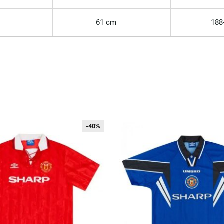
61 cm
188
-40%
-40%