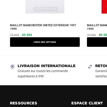
MAILLOT MANCHESTER UNITED EXTERIEUR 1997
MAILLOT MANC
1999
1994
Le
Le
Ce
Le
49.90
€
49.9
79.90
€
79.90
€
prix
prix
prix
produit
Choix des options
initial
actuel
initial
a
était :
est :
était :
plusieurs
79.90€.
49.90€.
79.90
variations.
Les
LIVRAISON INTERNATIONALE
RETO
options
Gratuite sur toutes les commande
Garanti
peuvent
supérieures à 99€
satisfac
être
choisies
sur
la
RESSOURCES
ESPACE CLIENT
page