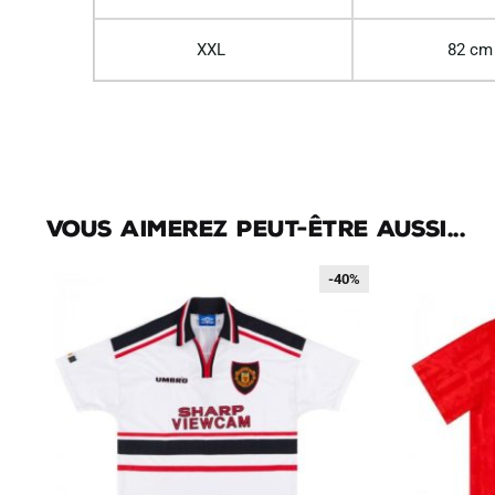
XXL
82 cm
Vous aimerez peut-être aussi...
-40%
-40%