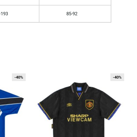
-193
85-92
-40%
-40%
-40%
-40%