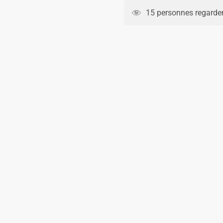
Manchester
15 personnes regarden
United
Domicile
1998
2000