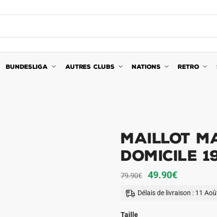
BUNDESLIGA
AUTRES CLUBS
NATIONS
RETRO
Maillot M
Domicile 1
Le
Le
49.90
€
79.90
€
prix
prix
Délais de livraison : 11 Ao
initial
actuel
était :
est :
Taille