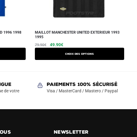
D 1996 1998
MAILLOT MANCHESTER UNITED EXTERIEUR 1993
1995
Le
Le
Ce
49.90
€
79.90
€
prix
prix
produit
Choix des options
initial
actuel
a
était :
est :
plusieurs
79.90€.
49.90€.
variations.
Les
NGUE
Paiements 100% Sécurisé
options
e de votre
Visa / MasterCard / Mastero / Paypal
peuvent
être
choisies
sur
la
NOUS
NEWSLETTER
page