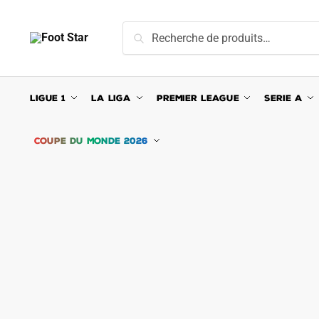
Skip
Skip
to
to
Recherche
Recherche
navigation
content
pour :
LIGUE 1
LA LIGA
PREMIER LEAGUE
SERIE A
COUPE DU MONDE 2026