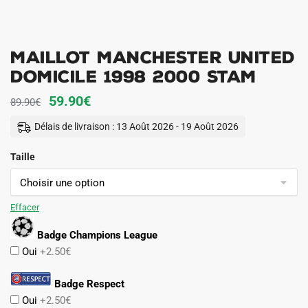
Maillot Manchester United
Domicile 1998 2000 Stam
Le
Le
59.90
€
89.90
€
prix
prix
Délais de livraison : 13 Août 2026 - 19 Août 2026
initial
actuel
Taille
était :
est :
89.90€.
59.90€.
Effacer
Badge Champions League
Oui
+2.50€
Badge Respect
Oui
+2.50€