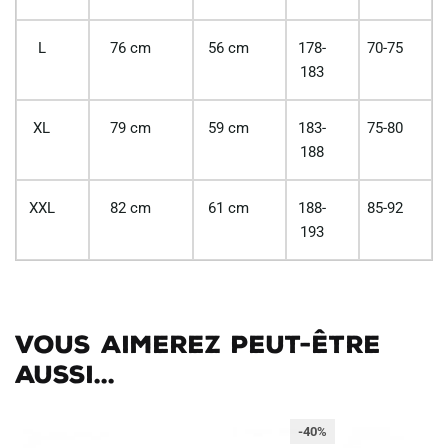
L
76 cm
56 cm
178-
70-75
183
XL
79 cm
59 cm
183-
75-80
188
XXL
82 cm
61 cm
188-
85-92
193
Vous aimerez peut-être
aussi...
-40%