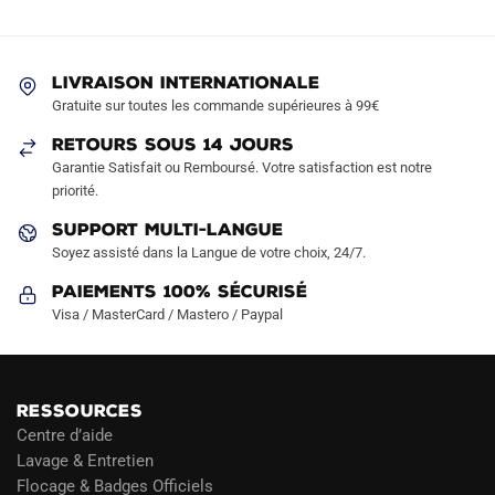
options
options
peuvent
peuvent
être
être
LIVRAISON INTERNATIONALE
choisies
choisies
Gratuite sur toutes les commande supérieures à 99€
sur
sur
RETOURS SOUS 14 JOURS
la
la
Garantie Satisfait ou Remboursé. Votre satisfaction est notre
page
page
priorité.
du
du
produit
produit
SUPPORT MULTI-LANGUE
Soyez assisté dans la Langue de votre choix, 24/7.
Paiements 100% Sécurisé
Visa / MasterCard / Mastero / Paypal
RESSOURCES
Centre d’aide
Lavage & Entretien
Flocage & Badges Officiels