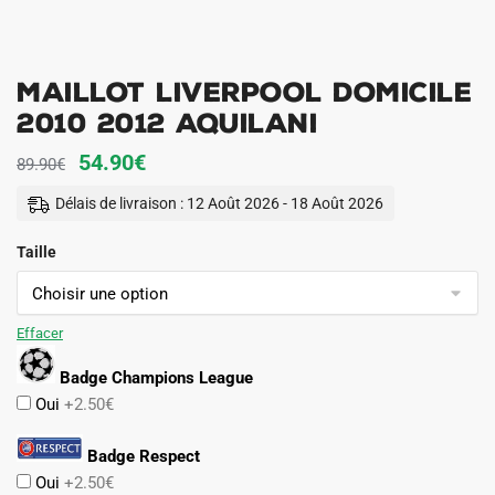
Maillot Liverpool Domicile
2010 2012 Aquilani
Le
Le
54.90
€
89.90
€
prix
prix
Délais de livraison : 12 Août 2026 - 18 Août 2026
initial
actuel
Taille
était :
est :
89.90€.
54.90€.
Effacer
Badge Champions League
Oui
+2.50€
Badge Respect
Oui
+2.50€