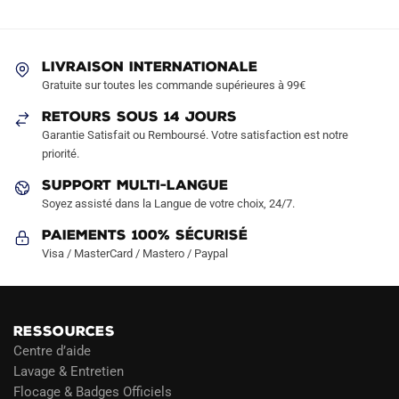
options
options
peuvent
peuvent
être
être
LIVRAISON INTERNATIONALE
choisies
choisies
Gratuite sur toutes les commande supérieures à 99€
sur
sur
RETOURS SOUS 14 JOURS
la
la
Garantie Satisfait ou Remboursé. Votre satisfaction est notre
page
page
priorité.
du
du
produit
produit
SUPPORT MULTI-LANGUE
Soyez assisté dans la Langue de votre choix, 24/7.
Paiements 100% Sécurisé
Visa / MasterCard / Mastero / Paypal
RESSOURCES
Centre d’aide
Lavage & Entretien
Flocage & Badges Officiels