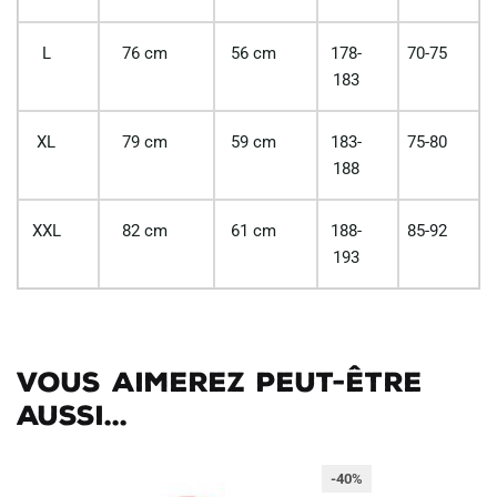
L
76 cm
56 cm
178-
70-75
183
XL
79 cm
59 cm
183-
75-80
188
XXL
82 cm
61 cm
188-
85-92
193
Vous aimerez peut-être
aussi...
-40%