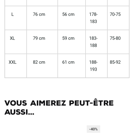
L
76 cm
56 cm
178-
70-75
183
XL
79 cm
59 cm
183-
75-80
188
XXL
82 cm
61 cm
188-
85-92
193
Vous aimerez peut-être
aussi...
-40%