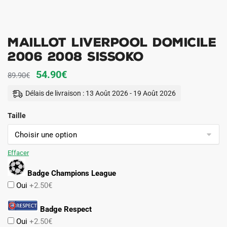
Maillot Liverpool Domicile
2006 2008 Sissoko
Le
Le
54.90
€
89.90
€
prix
prix
Délais de livraison : 13 Août 2026 - 19 Août 2026
initial
actuel
Taille
était :
est :
89.90€.
54.90€.
Effacer
Badge Champions League
Oui
+2.50€
Badge Respect
Oui
+2.50€