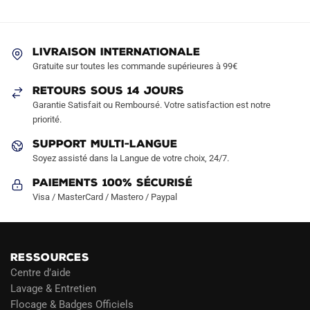
options
options
peuvent
peuvent
être
être
LIVRAISON INTERNATIONALE
choisies
choisies
Gratuite sur toutes les commande supérieures à 99€
sur
sur
RETOURS SOUS 14 JOURS
la
la
Garantie Satisfait ou Remboursé. Votre satisfaction est notre
page
page
priorité.
du
du
produit
produit
SUPPORT MULTI-LANGUE
Soyez assisté dans la Langue de votre choix, 24/7.
Paiements 100% Sécurisé
Visa / MasterCard / Mastero / Paypal
RESSOURCES
Centre d’aide
Lavage & Entretien
Flocage & Badges Officiels