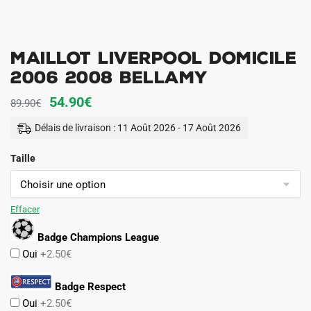
Maillot Liverpool Domicile
2006 2008 Bellamy
Le
Le
54.90
€
89.90
€
prix
prix
Délais de livraison : 11 Août 2026 - 17 Août 2026
initial
actuel
Taille
était :
est :
89.90€.
54.90€.
Effacer
Badge Champions League
Oui
+2.50€
Badge Respect
Oui
+2.50€