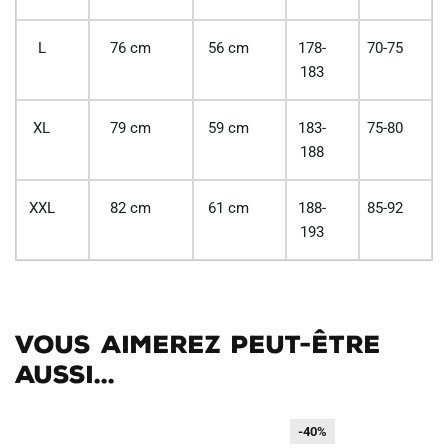
L
76 cm
56 cm
178-
70-75
183
XL
79 cm
59 cm
183-
75-80
188
XXL
82 cm
61 cm
188-
85-92
193
Vous aimerez peut-être
aussi...
-40%
-40%