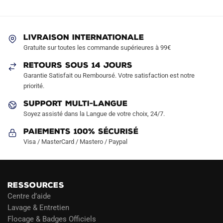
options
options
peuvent
peuvent
être
être
LIVRAISON INTERNATIONALE
choisies
choisies
Gratuite sur toutes les commande supérieures à 99€
sur
sur
RETOURS SOUS 14 JOURS
la
la
Garantie Satisfait ou Remboursé. Votre satisfaction est notre
page
page
priorité.
du
du
produit
produit
SUPPORT MULTI-LANGUE
Soyez assisté dans la Langue de votre choix, 24/7.
Paiements 100% Sécurisé
Visa / MasterCard / Mastero / Paypal
RESSOURCES
Centre d’aide
Lavage & Entretien
Flocage & Badges Officiels