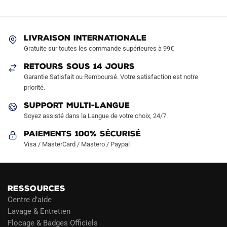
options
options
peuvent
peuvent
être
être
LIVRAISON INTERNATIONALE
choisies
choisies
Gratuite sur toutes les commande supérieures à 99€
sur
sur
RETOURS SOUS 14 JOURS
la
la
Garantie Satisfait ou Remboursé. Votre satisfaction est notre
page
page
priorité.
du
du
produit
produit
SUPPORT MULTI-LANGUE
Soyez assisté dans la Langue de votre choix, 24/7.
Paiements 100% Sécurisé
Visa / MasterCard / Mastero / Paypal
RESSOURCES
Centre d’aide
Lavage & Entretien
Flocage & Badges Officiels