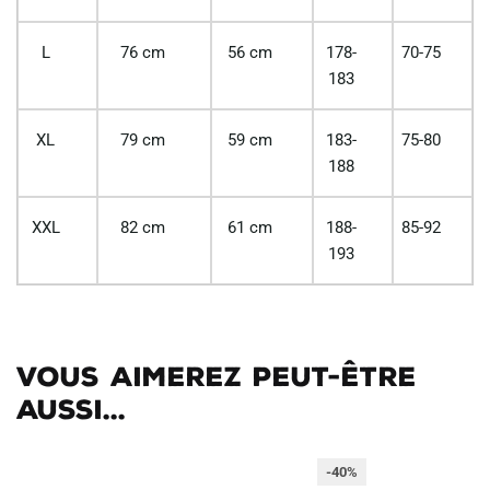
L
76 cm
56 cm
178-
70-75
183
XL
79 cm
59 cm
183-
75-80
188
XXL
82 cm
61 cm
188-
85-92
193
Vous aimerez peut-être
aussi...
-40%