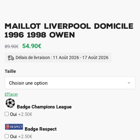
Maillot Liverpool Domicile
1996 1998 Owen
Le
Le
54.90
€
89.90
€
prix
prix
Délais de livraison : 11 Août 2026 - 17 Août 2026
initial
actuel
Taille
était :
est :
89.90€.
54.90€.
Effacer
Badge Champions League
Oui
+2.50€
Badge Respect
Oui
+2.50€