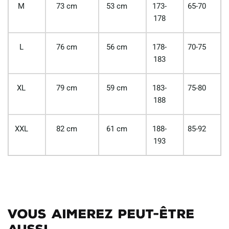
M
73 cm
53 cm
173-
65-70
178
L
76 cm
56 cm
178-
70-75
183
XL
79 cm
59 cm
183-
75-80
188
XXL
82 cm
61 cm
188-
85-92
193
Vous aimerez peut-être