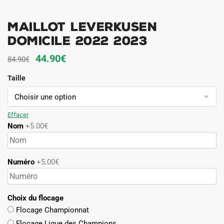
MAILLOT LEVERKUSEN
DOMICILE 2022 2023
Le
Le
44.90
€
84.90
€
prix
prix
Taille
initial
actuel
était :
est :
84.90€.
44.90€.
Effacer
Nom
+5.00€
Numéro
+5.00€
Choix du flocage
Flocage Championnat
Flocage Ligue des Champions