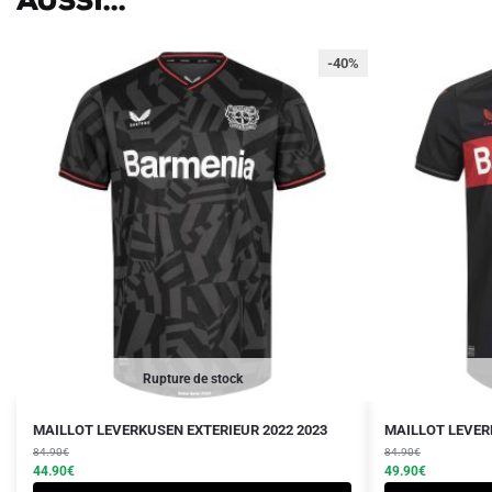
aussi...
-40%
Rupture de stock
Le
Le
Le
Le
Ce
MAILLOT LEVERKUSEN EXTERIEUR 2022 2023
MAILLOT LEVER
prix
prix
prix
prix
produit
84.90
€
84.90
€
initial
actuel
initial
actuel
44.90
€
49.90
€
a
était :
est :
était :
est :