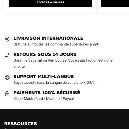
AJOUTER AU PANIER
plusieurs
84.90€.
44.90€.
84.90€.
49.90€.
variations.
Les
options
peuvent
LIVRAISON INTERNATIONALE
être
Gratuite sur toutes les commande supérieures à 99€
choisies
sur
RETOURS SOUS 14 JOURS
la
Garantie Satisfait ou Remboursé. Votre satisfaction est notre
page
priorité.
du
SUPPORT MULTI-LANGUE
produit
Soyez assisté dans la Langue de votre choix, 24/7.
Paiements 100% Sécurisé
Visa / MasterCard / Mastero / Paypal
RESSOURCES