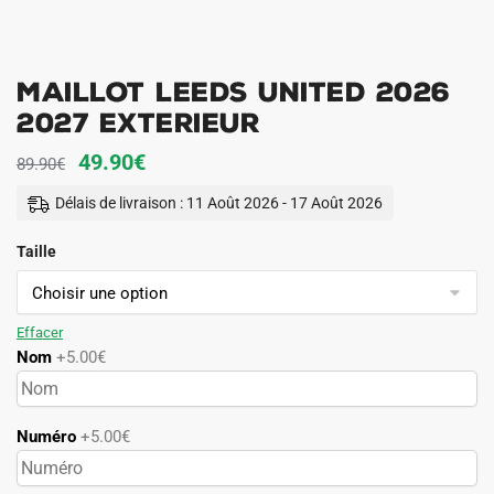
Maillot Leeds United 2026
2027 Exterieur
Le
Le
49.90
€
89.90
€
prix
prix
Délais de livraison : 11 Août 2026 - 17 Août 2026
initial
actuel
Taille
était :
est :
89.90€.
49.90€.
Effacer
Nom
+5.00€
Numéro
+5.00€