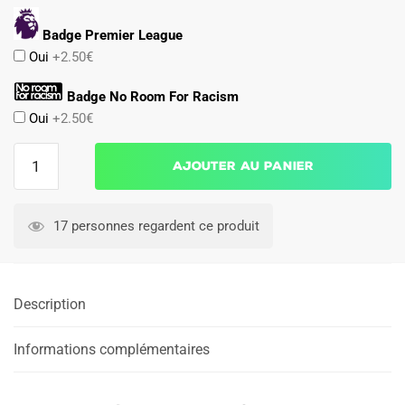
Badge Premier League
Oui
+2.50€
Badge No Room For Racism
Oui
+2.50€
quantité
Ajouter au panier
de
Maillot
Leeds
17 personnes regardent ce produit
United
2026
2027
Description
Exterieur
Informations complémentaires