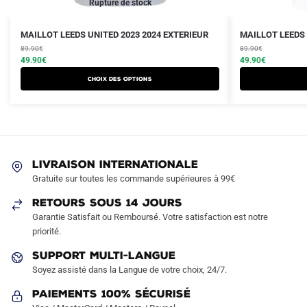
Rupture de stock
Le
Le
Le
Le
Ce
Ce
MAILLOT LEEDS UNITED 2023 2024 EXTERIEUR
MAILLOT LEEDS 
prix
prix
prix
prix
produit
89.90
€
produit
89.90
€
initial
actuel
initial
actuel
49.90
€
49.90
€
a
a
était :
est :
était :
est :
Choix des options
plusieurs
plusieurs
89.90€.
49.90€.
89.90€.
49.90€.
variations.
variations.
Les
Les
options
options
peuvent
peuvent
LIVRAISON INTERNATIONALE
être
être
Gratuite sur toutes les commande supérieures à 99€
choisies
choisies
sur
sur
RETOURS SOUS 14 JOURS
la
la
Garantie Satisfait ou Remboursé. Votre satisfaction est notre
page
page
priorité.
du
du
SUPPORT MULTI-LANGUE
produit
produit
Soyez assisté dans la Langue de votre choix, 24/7.
Paiements 100% Sécurisé