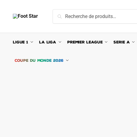
Skip
Skip
to
to
Recherche
Recherche
navigation
content
pour :
LIGUE 1
LA LIGA
PREMIER LEAGUE
SERIE A
COUPE DU MONDE 2026