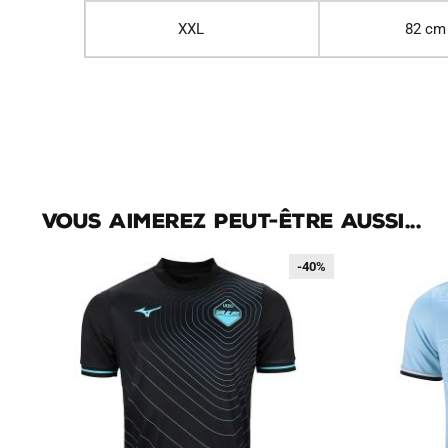
XXL
82 cm
Vous aimerez peut-être aussi...
-40%
-40%