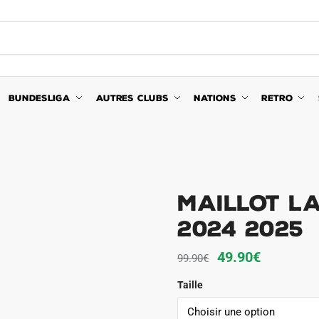
BUNDESLIGA
AUTRES CLUBS
NATIONS
RETRO
Maillot La
2024 2025
Le
Le
49.90
€
99.90
€
prix
prix
Taille
initial
actuel
était :
est :