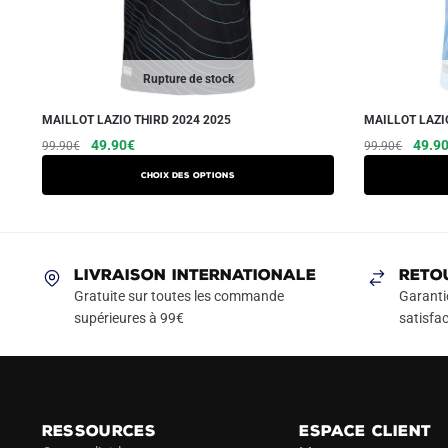
Rupture de stock
MAILLOT LAZIO THIRD 2024 2025
MAILLOT LAZI
Le
Le
Ce
Le
49.90
€
49.9
99.90
€
99.90
€
prix
prix
prix
produit
Choix des options
initial
actuel
initial
a
était :
est :
était :
plusieurs
99.90€.
49.90€.
99.90
variations.
Les
LIVRAISON INTERNATIONALE
RETO
options
Gratuite sur toutes les commande
Garanti
peuvent
supérieures à 99€
satisfac
être
choisies
sur
la
RESSOURCES
ESPACE CLIENT
page