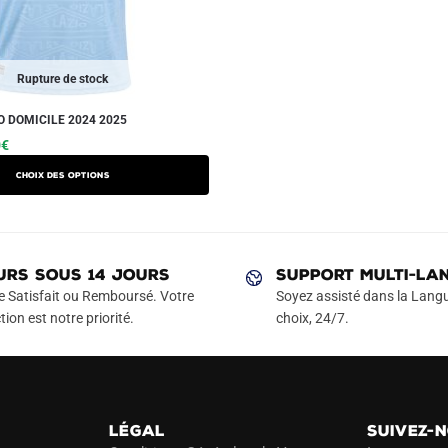
Rupture de stock
O DOMICILE 2024 2025
Le
Ce
0
€
prix
produit
Choix des options
actuel
a
est :
plusieurs
€.
49.90€.
variations.
Les
URS SOUS 14 JOURS
SUPPORT MULTI-LA
options
e Satisfait ou Remboursé. Votre
Soyez assisté dans la Langu
peuvent
tion est notre priorité.
choix, 24/7.
être
choisies
sur
la
LÉGAL
SUIVEZ-
page