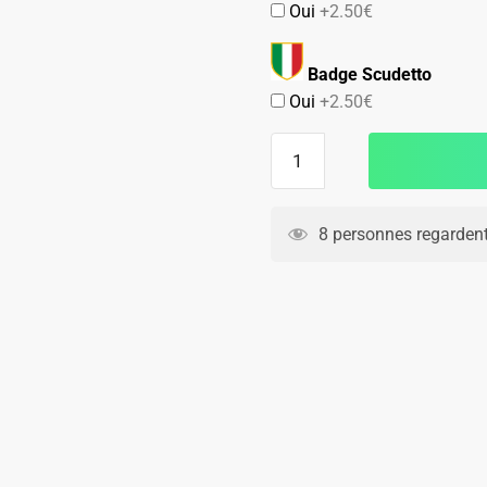
Oui
+2.50€
Badge Scudetto
Oui
+2.50€
quantité
de
Maillot
Lazio
8 personnes regardent
Exterieur
2024
2025