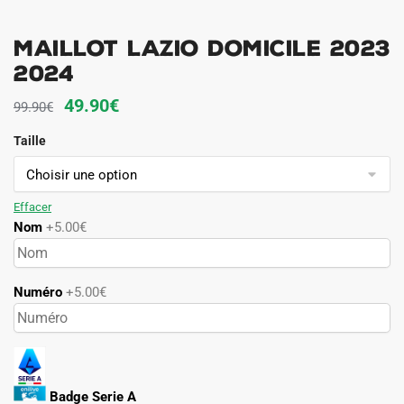
MAILLOT LAZIO DOMICILE 2023
2024
Le
Le
49.90
€
99.90
€
prix
prix
Taille
initial
actuel
était :
est :
99.90€.
49.90€.
Effacer
Nom
+5.00€
Numéro
+5.00€
Badge Serie A