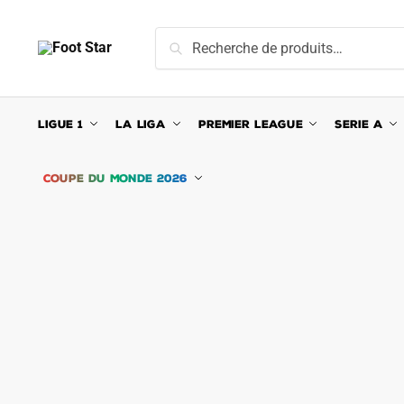
Skip
Skip
to
to
Recherche
Recherche
navigation
content
pour :
LIGUE 1
LA LIGA
PREMIER LEAGUE
SERIE A
COUPE DU MONDE 2026