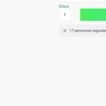
69.90€.
42.90€.
Effacer
quantité
de
Maillot
Kit
17 personnes regarden
Enfant
Santos
2024
2025
Neymar
JR