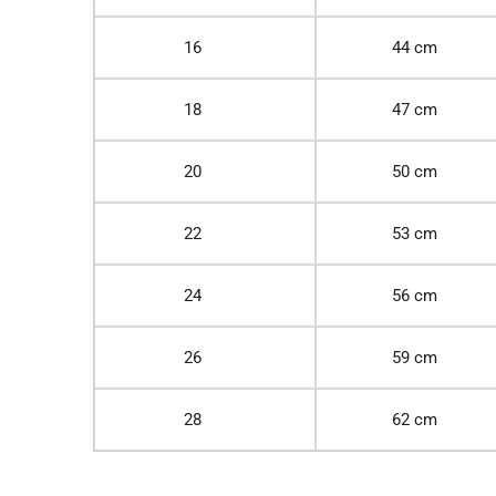
16
44 cm
18
47 cm
20
50 cm
22
53 cm
24
56 cm
26
59 cm
28
62 cm