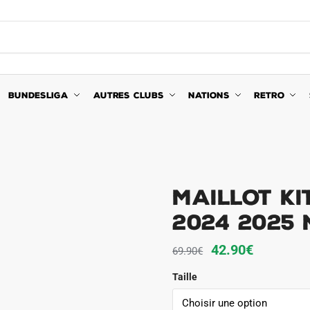
BUNDESLIGA
AUTRES CLUBS
NATIONS
RETRO
Maillot K
2024 2025
Le
Le
42.90
€
69.90
€
prix
prix
Taille
initial
actuel
était :
est :