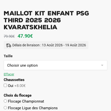
Maillot Kit Enfant PSG
Third 2025 2026
Kvaratskhelia
Le
Le
47.90
€
79.90
€
prix
prix
Délais de livraison : 13 Août 2026 - 19 Août 2026
initial
actuel
Taille
était :
est :
79.90€.
47.90€.
Effacer
Chaussettes
Oui
+8.00€
Choix du flocage
Flocage Championnat
Flocage Ligue des Champions