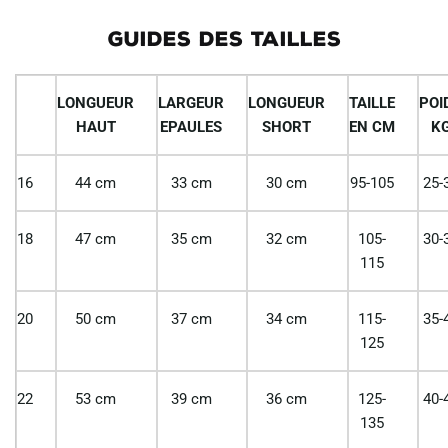
GUIDES DES TAILLES
LONGUEUR
LARGEUR
LONGUEUR
TAILLE
POI
HAUT
EPAULES
SHORT
EN CM
K
16
44 cm
33 cm
30 cm
95-105
25-
18
47 cm
35 cm
32 cm
105-
30-
115
20
50 cm
37 cm
34 cm
115-
35-
125
22
53 cm
39 cm
36 cm
125-
40-
135