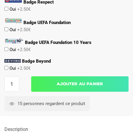
Badge Respect
Oui
+2.50€
Badge UEFA Foundation
Oui
+2.50€
Badge UEFA Foundation 10 Years
Oui
+2.50€
Badge Beyond
Oui
+2.50€
quantité
Ajouter au panier
de
Maillot
Kit
15 personnes regardent ce produit
Enfant
PSG
Third
Description
2025