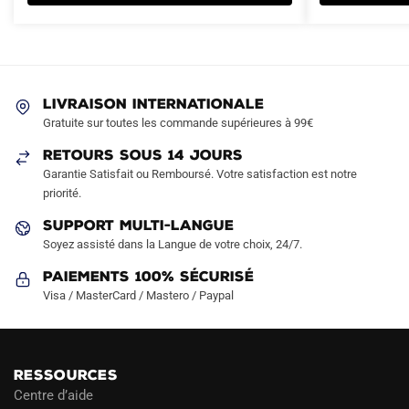
variations.
Les
options
peuvent
LIVRAISON INTERNATIONALE
être
Gratuite sur toutes les commande supérieures à 99€
choisies
sur
RETOURS SOUS 14 JOURS
la
Garantie Satisfait ou Remboursé. Votre satisfaction est notre
page
priorité.
du
SUPPORT MULTI-LANGUE
produit
Soyez assisté dans la Langue de votre choix, 24/7.
Paiements 100% Sécurisé
Visa / MasterCard / Mastero / Paypal
RESSOURCES
Centre d’aide