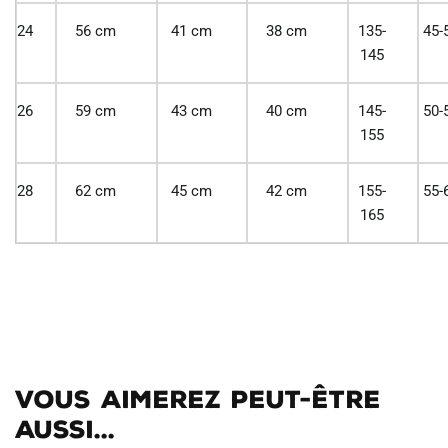
24
56 cm
41 cm
38 cm
135-
45-
145
26
59 cm
43 cm
40 cm
145-
50-
155
28
62 cm
45 cm
42 cm
155-
55-
165
Vous aimerez peut-être
aussi...