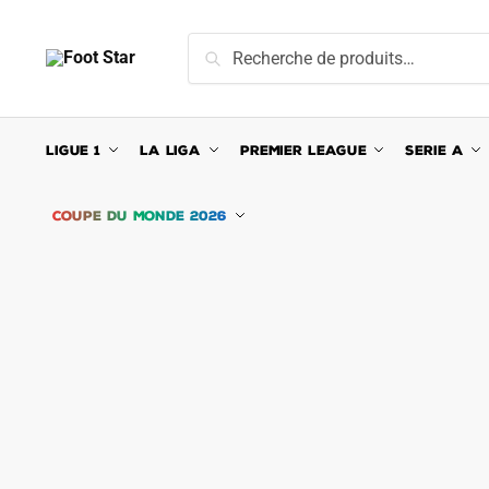
Skip
Skip
to
to
Recherche
Recherche
navigation
content
pour :
LIGUE 1
LA LIGA
PREMIER LEAGUE
SERIE A
COUPE DU MONDE 2026