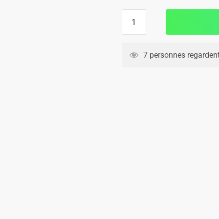
quantité
de
Maillot
Kit
7 personnes regardent
Enfant
PSG
Third
2024
2025
Vitinha