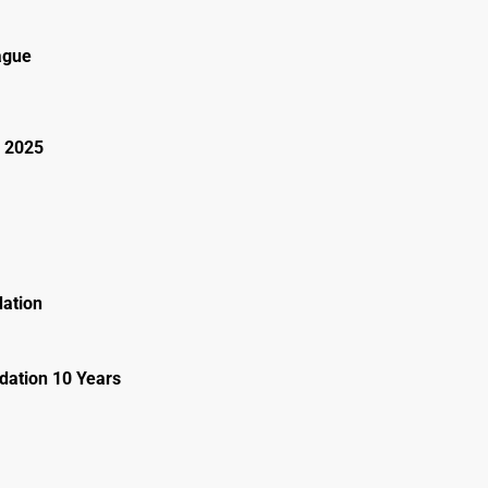
ague
 2025
ation
ation 10 Years