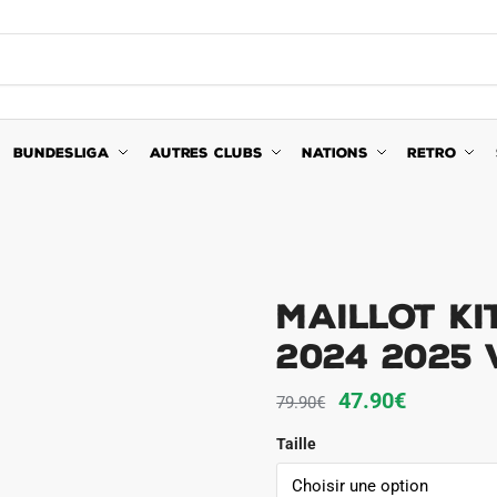
BUNDESLIGA
AUTRES CLUBS
NATIONS
RETRO
Maillot Ki
2024 2025 
Le
Le
47.90
€
79.90
€
prix
prix
Taille
initial
actuel
était :
est :