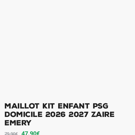
Maillot Kit Enfant PSG
Domicile 2026 2027 Zaire
Emery
Le
Le
47.90
€
79.90
€