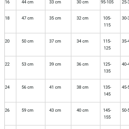
16
44 cm
33 cm
30 cm
95-105
25-
18
47 cm
35 cm
32 cm
105-
30-
115
20
50 cm
37 cm
34 cm
115-
35-
125
22
53 cm
39 cm
36 cm
125-
40-
135
24
56 cm
41 cm
38 cm
135-
45-
145
26
59 cm
43 cm
40 cm
145-
50-
155