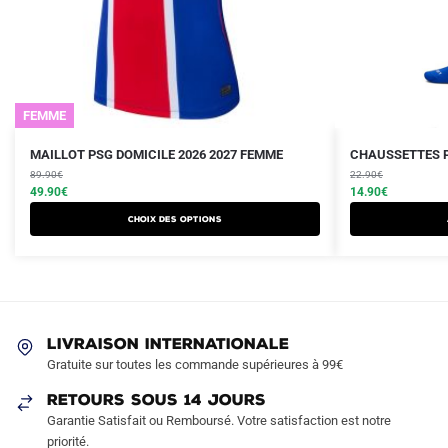
FEMME
Le
Le
Le
Le
Ce
MAILLOT PSG DOMICILE 2026 2027 FEMME
CHAUSSETTES P
prix
prix
prix
prix
produit
89.90
€
22.90
€
initial
actuel
initial
actuel
49.90
€
14.90
€
a
était :
est :
était :
est :
Choix des options
plusieurs
89.90€.
49.90€.
22.90€.
14.90€.
variations.
Les
options
peuvent
LIVRAISON INTERNATIONALE
être
Gratuite sur toutes les commande supérieures à 99€
choisies
sur
RETOURS SOUS 14 JOURS
la
Garantie Satisfait ou Remboursé. Votre satisfaction est notre
page
priorité.