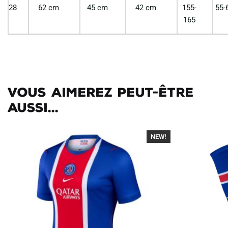
28
62 cm
45 cm
42 cm
155-
55-
165
Vous aimerez peut-être
aussi...
NEW!
-40%