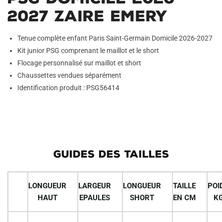
2027 Zaire Emery
Tenue complète enfant Paris Saint-Germain Domicile 2026-2027
Kit junior PSG comprenant le maillot et le short
Flocage personnalisé sur maillot et short
Chaussettes vendues séparément
Identification produit : PSG56414
GUIDES DES TAILLES
LONGUEUR
LARGEUR
LONGUEUR
TAILLE
POI
HAUT
EPAULES
SHORT
EN CM
K