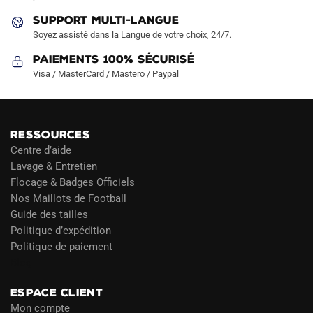
du
SUPPORT MULTI-LANGUE
produit
Soyez assisté dans la Langue de votre choix, 24/7.
Paiements 100% Sécurisé
Visa / MasterCard / Mastero / Paypal
RESSOURCES
Centre d’aide
Lavage & Entretien
Flocage & Badges Officiels
Nos Maillots de Football
Guide des tailles
Politique d’expédition
Politique de paiement
Blog
ESPACE CLIENT
Mon compte