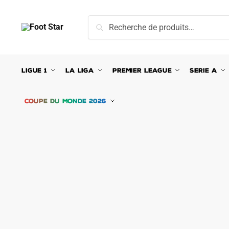
Skip
Skip
to
to
Recherche
Recherche
navigation
content
pour :
LIGUE 1
LA LIGA
PREMIER LEAGUE
SERIE A
COUPE DU MONDE 2026