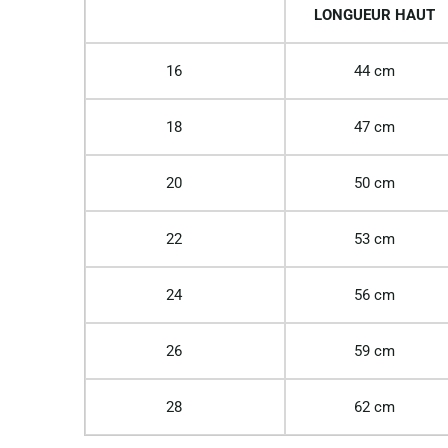
LONGUEUR HAUT
16
44 cm
18
47 cm
20
50 cm
22
53 cm
24
56 cm
26
59 cm
28
62 cm