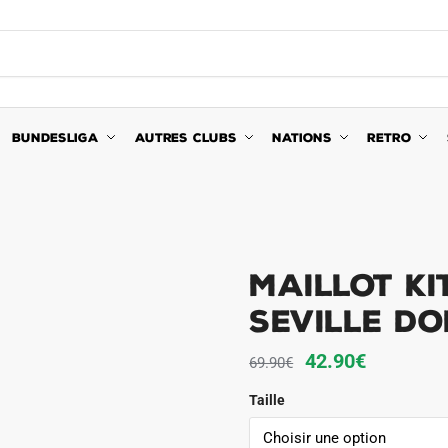
BUNDESLIGA
AUTRES CLUBS
NATIONS
RETRO
Maillot Ki
Seville Do
Le
Le
42.90
€
69.90
€
prix
prix
Taille
initial
actuel
était :
est :