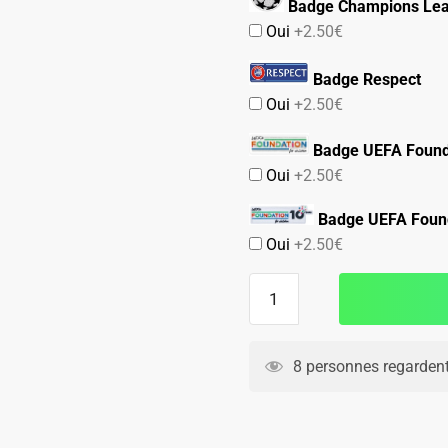
Badge Champions Le
Oui
+2.50€
Badge Respect
Oui
+2.50€
Badge UEFA Found
Oui
+2.50€
Badge UEFA Found
Oui
+2.50€
quantité
de
Maillot
Kit
8 personnes regardent
Enfant
FC
Seville