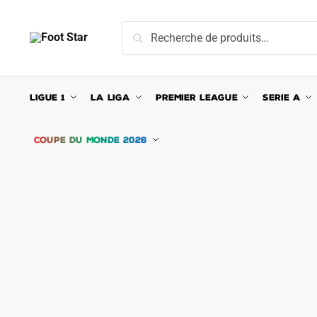
Skip
Skip
to
to
Recherche
Recherche
navigation
content
pour :
LIGUE 1
LA LIGA
PREMIER LEAGUE
SERIE A
COUPE DU MONDE 2026