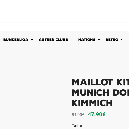
BUNDESLIGA
AUTRES CLUBS
NATIONS
RETRO
Maillot K
Munich Dom
Kimmich
Le
Le
47.90
€
84.90
€
prix
prix
Taille