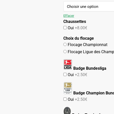
initial
actuel
était :
est :
84.90€.
47.90€.
Effacer
Chaussettes
Oui
+8.00€
Choix du flocage
Flocage Championnat
Flocage Ligue des Champ
Badge Bundesliga
Oui
+2.50€
Badge Champion Bund
Oui
+2.50€