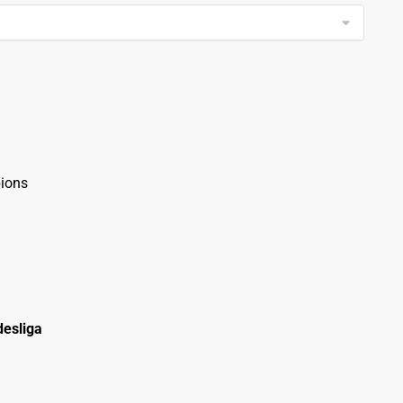
ions
esliga