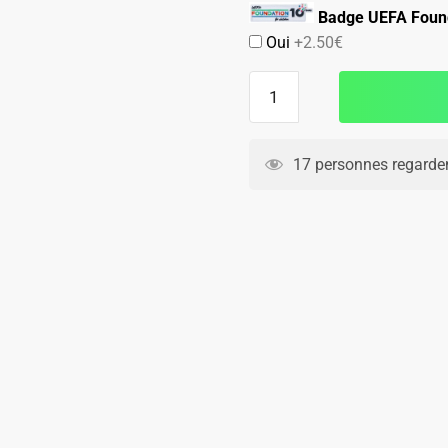
Badge UEFA Found
Oui
+2.50€
quantité
de
Maillot
Kit
17 personnes regarden
Enfant
Bayern
Munich
Domicile
2024
2025
Kimmich