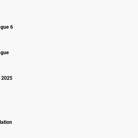
gue 6
ague
 2025
ation