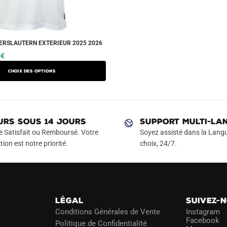
ERSLAUTERN EXTERIEUR 2025 2026
Le
Ce
0
€
prix
produit
Choix des options
actuel
a
est :
plusieurs
€.
49.90€.
variations.
Les
URS SOUS 14 JOURS
SUPPORT MULTI-LA
options
e Satisfait ou Remboursé. Votre
Soyez assisté dans la Langu
peuvent
tion est notre priorité.
choix, 24/7.
être
choisies
sur
la
LÉGAL
SUIVEZ-
page
Conditions Générales de Vente
Instagram
du
Facebook
Politique de Confidentialité