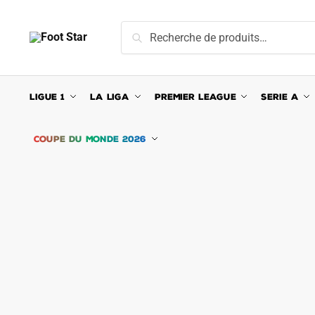
Skip
Skip
to
to
Recherche
Recherche
navigation
content
pour :
LIGUE 1
LA LIGA
PREMIER LEAGUE
SERIE A
COUPE DU MONDE 2026