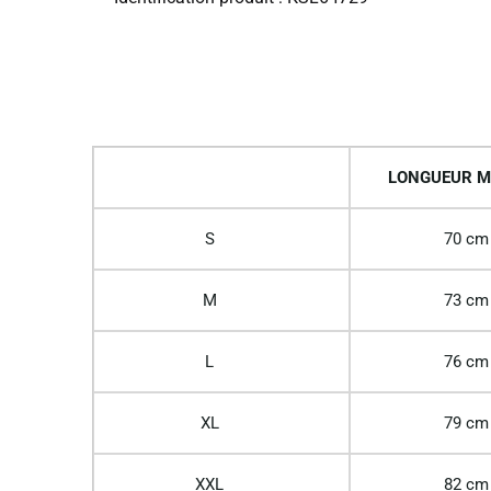
LONGUEUR M
S
70 cm
M
73 cm
L
76 cm
XL
79 cm
XXL
82 cm