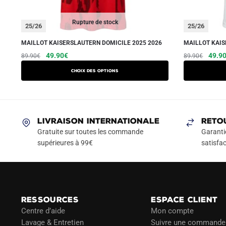
Rupture de stock
25/26
25/26
MAILLOT KAISERSLAUTERN DOMICILE 2025 2026
MAILLOT KAIS
Le
Le
Ce
Le
49.90
€
49.9
89.90
€
89.90
€
prix
prix
prix
produit
Choix des options
initial
actuel
initial
a
était :
est :
était :
plusieurs
89.90€.
49.90€.
89.90
variations.
Les
LIVRAISON INTERNATIONALE
RETO
options
Gratuite sur toutes les commande
Garanti
peuvent
supérieures à 99€
satisfac
être
choisies
sur
la
RESSOURCES
ESPACE CLIENT
page
Centre d’aide
Mon compte
du
Lavage & Entretien
Suivre une commande