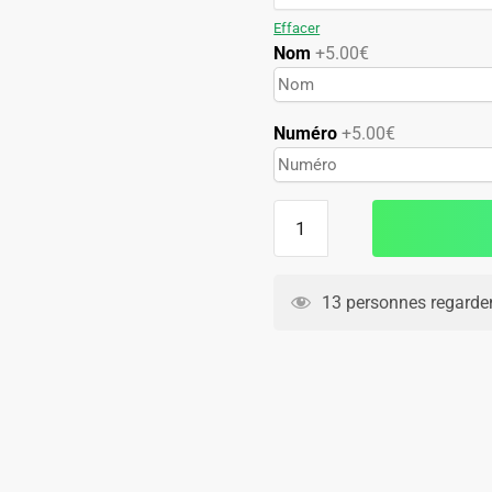
89.90€.
49.90€.
Effacer
Nom
+5.00€
Numéro
+5.00€
quantité
de
Maillot
Kaiserslautern
13 personnes regarden
Third
2025
2026