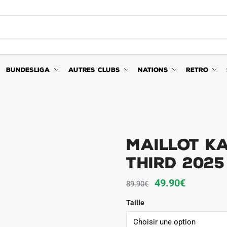
BUNDESLIGA
AUTRES CLUBS
NATIONS
RETRO
Maillot K
Third 2025
Le
Le
49.90
€
89.90
€
prix
prix
Taille
initial
actuel
était :
est :