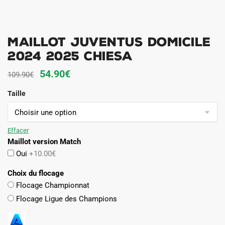
Maillot Juventus Domicile
2024 2025 Chiesa
Le
Le
54.90
€
109.90
€
prix
prix
Taille
initial
actuel
était :
est :
109.90€.
54.90€.
Effacer
Maillot version Match
Oui
+10.00€
Choix du flocage
Flocage Championnat
Flocage Ligue des Champions