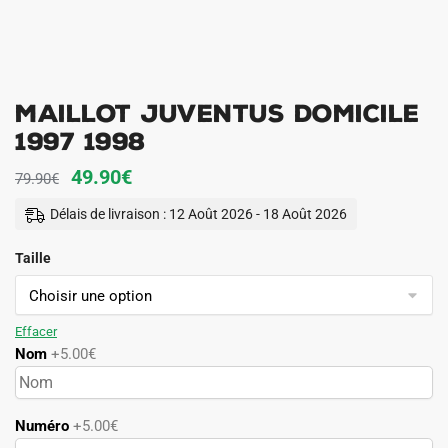
Maillot Juventus Domicile
1997 1998
Le
Le
49.90
€
79.90
€
prix
prix
Délais de livraison : 12 Août 2026 - 18 Août 2026
initial
actuel
Taille
était :
est :
79.90€.
49.90€.
Effacer
Nom
+5.00€
Numéro
+5.00€