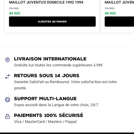
Le
Le
Le
Le
Ce
Ce
MAILLOT JUVENTUS DOMICILE 1992 1994
MAILLOT JUVEN
prix
prix
prix
prix
produit
79.90
€
produit
79.90
€
initial
actuel
initial
actuel
49.90
€
49.90
€
a
a
était :
est :
était :
est :
AJOUTER AU PANIER
plusieurs
plusieurs
79.90€.
49.90€.
79.90€.
49.90€.
variations.
variations.
Les
Les
options
options
peuvent
peuvent
LIVRAISON INTERNATIONALE
être
être
Gratuite sur toutes les commande supérieures à 99€
choisies
choisies
sur
sur
RETOURS SOUS 14 JOURS
la
la
Garantie Satisfait ou Remboursé. Votre satisfaction est notre
page
page
priorité.
du
du
SUPPORT MULTI-LANGUE
produit
produit
Soyez assisté dans la Langue de votre choix, 24/7.
Paiements 100% Sécurisé
Visa / MasterCard / Mastero / Paypal