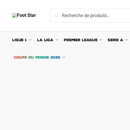
Skip
Skip
to
to
Recherche
Recherche
navigation
content
pour :
LIGUE 1
LA LIGA
PREMIER LEAGUE
SERIE A
COUPE DU MONDE 2026