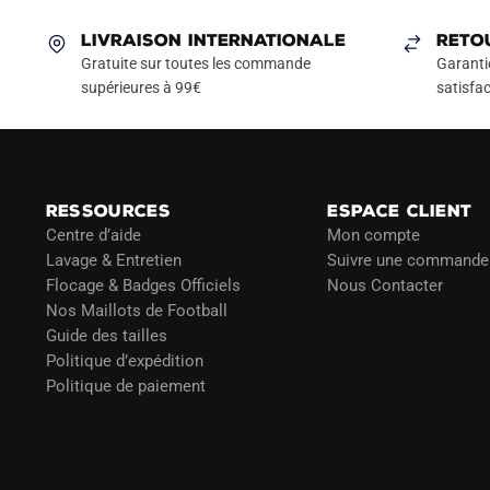
variations.
Les
LIVRAISON INTERNATIONALE
RETO
options
Gratuite sur toutes les commande
Garanti
peuvent
supérieures à 99€
satisfac
être
choisies
sur
la
RESSOURCES
ESPACE CLIENT
page
Centre d’aide
Mon compte
du
Lavage & Entretien
Suivre une commande
produit
Flocage & Badges Officiels
Nous Contacter
Nos Maillots de Football
Guide des tailles
Politique d’expédition
Politique de paiement
Blog