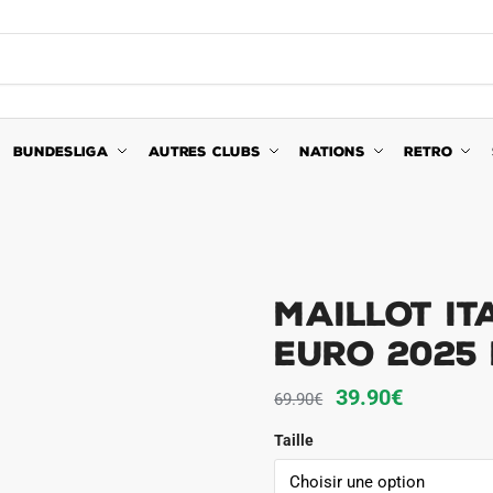
BUNDESLIGA
AUTRES CLUBS
NATIONS
RETRO
Maillot It
Euro 2025
Le
Le
39.90
€
69.90
€
prix
prix
Taille
initial
actuel
était :
est :