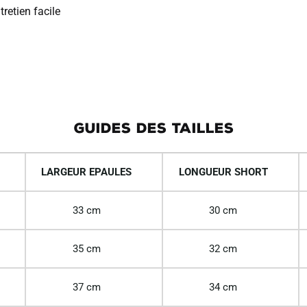
retien facile
GUIDES DES TAILLES
LARGEUR EPAULES
LONGUEUR SHORT
33 cm
30 cm
35 cm
32 cm
37 cm
34 cm