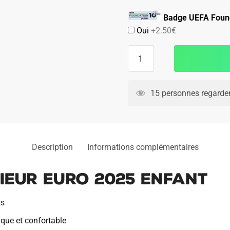
Badge UEFA Found
Oui
+2.50€
quantité
de
Maillot
Italie
15 personnes regarden
Exterieur
Euro
2025
Enfant
Description
Informations complémentaires
rieur Euro 2025 Enfant
ts
ique et confortable