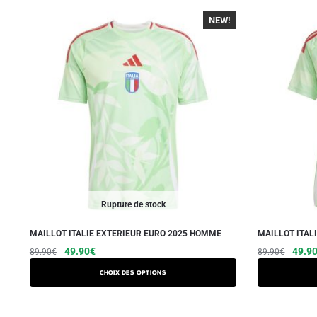
NEW!
-40%
Rupture de stock
MAILLOT ITALIE EXTERIEUR EURO 2025 HOMME
MAILLOT ITAL
Le
Le
Ce
Le
49.90
€
49.9
89.90
€
89.90
€
prix
prix
prix
produit
Choix des options
initial
actuel
initial
a
était :
est :
était :
plusieurs
89.90€.
49.90€.
89.90