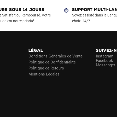
variations.
Les
URS SOUS 14 JOURS
SUPPORT MULTI-LA
options
e Satisfait ou Remboursé. Votre
Soyez assisté dans la Langu
peuvent
tion est notre priorité.
choix, 24/7.
être
choisies
sur
la
LÉGAL
SUIVEZ-
page
Conditions Générales de Vente
Instagram
du
Facebook
Politique de Confidentialité
Messenger
produit
Politique de Retours
Mentions Légales