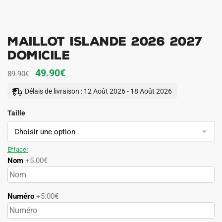
Maillot Islande 2026 2027
Domicile
Le
Le
49.90
€
89.90
€
prix
prix
Délais de livraison : 12 Août 2026 - 18 Août 2026
initial
actuel
Taille
était :
est :
89.90€.
49.90€.
Effacer
Nom
+5.00€
Numéro
+5.00€