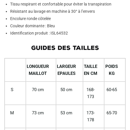
Tissu respirant et confortable pour éviter la transpiration
Résistant au lavage en machine à 30° à l’envers
Encolure ronde côtelée
Couleur dominante : Bleu
Identification produit : ISL64532
GUIDES DES TAILLES
LONGUEUR
LARGEUR
TAILLE
POIDS
MAILLOT
EPAULES
EN CM
KG
S
70 cm
50 cm
168-
60-65
173
M
73 cm
53 cm
173-
65-70
178