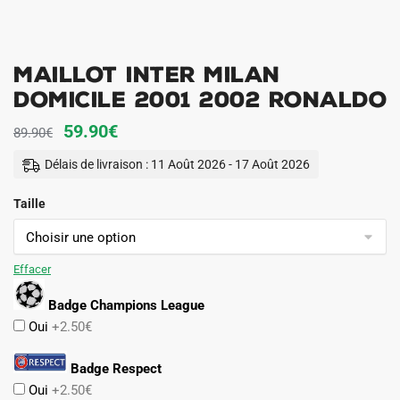
Maillot Inter Milan
Domicile 2001 2002 Ronaldo
Le
Le
59.90
€
89.90
€
prix
prix
Délais de livraison : 11 Août 2026 - 17 Août 2026
initial
actuel
Taille
était :
est :
89.90€.
59.90€.
Effacer
Badge Champions League
Oui
+2.50€
Badge Respect
Oui
+2.50€