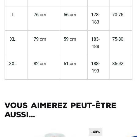
L
76 cm
56 cm
178-
70-75
183
XL
79 cm
59 cm
183-
75-80
188
XXL
82 cm
61 cm
188-
85-92
193
Vous aimerez peut-être
aussi...
-40%
-40%