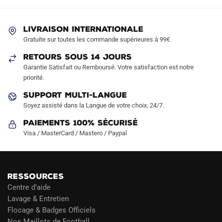
options
options
peuvent
peuvent
LIVRAISON INTERNATIONALE
être
être
Gratuite sur toutes les commande supérieures à 99€
choisies
choisies
sur
sur
RETOURS SOUS 14 JOURS
la
la
Garantie Satisfait ou Remboursé. Votre satisfaction est notre
page
page
priorité.
du
du
SUPPORT MULTI-LANGUE
produit
produit
Soyez assisté dans la Langue de votre choix, 24/7.
Paiements 100% Sécurisé
Visa / MasterCard / Mastero / Paypal
RESSOURCES
Centre d’aide
Lavage & Entretien
Flocage & Badges Officiels
Nos Maillots de Football