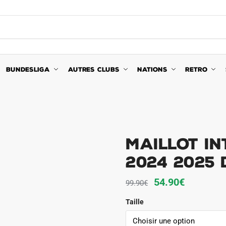
BUNDESLIGA
AUTRES CLUBS
NATIONS
RETRO
Maillot In
2024 2025 
Le
Le
54.90
€
99.90
€
prix
prix
Taille
initial
actuel
était :
est :