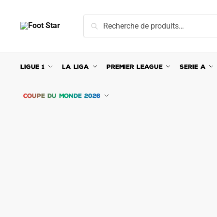
Skip
Skip
to
to
Recherche
Recherche
navigation
content
pour :
LIGUE 1
LA LIGA
PREMIER LEAGUE
SERIE A
COUPE DU MONDE 2026