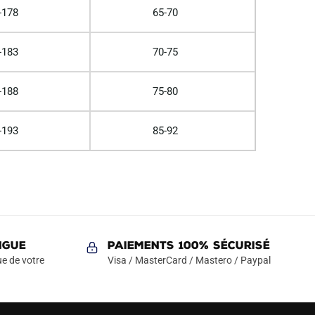
-178
65-70
-183
70-75
-188
75-80
-193
85-92
NGUE
Paiements 100% Sécurisé
e de votre
Visa / MasterCard / Mastero / Paypal