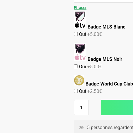
99.90€.
54.90€.
Effacer
Badge MLS Blanc
Oui
+5.00€
Badge MLS Noir
Oui
+5.00€
Badge World Cup Club
Oui
+2.50€
quantité
de
Maillot
Inter
5 personnes regardent
Miami