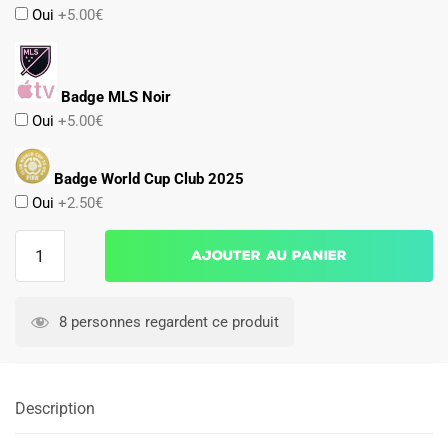
Oui
+5.00€
Badge MLS Noir
Oui
+5.00€
Badge World Cup Club 2025
Oui
+2.50€
quantité
Ajouter au panier
de
Maillot
Inter
8 personnes regardent ce produit
Miami
2024
2025
Description
Domicile
Enfant