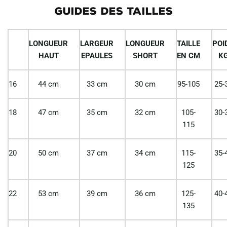
GUIDES DES TAILLES
LONGUEUR
LARGEUR
LONGUEUR
TAILLE
POI
HAUT
EPAULES
SHORT
EN CM
K
16
44 cm
33 cm
30 cm
95-105
25-
18
47 cm
35 cm
32 cm
105-
30-
115
20
50 cm
37 cm
34 cm
115-
35-
125
22
53 cm
39 cm
36 cm
125-
40-
135