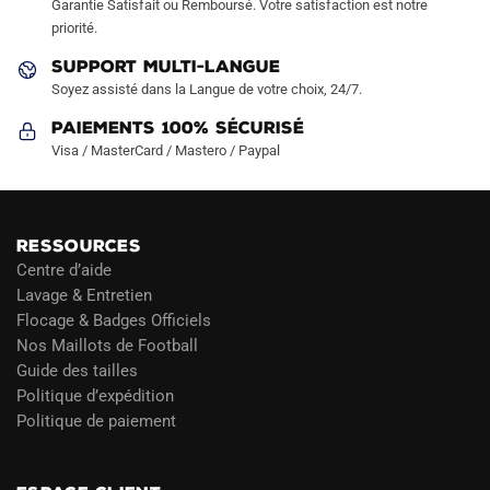
Garantie Satisfait ou Remboursé. Votre satisfaction est notre
priorité.
SUPPORT MULTI-LANGUE
Soyez assisté dans la Langue de votre choix, 24/7.
Paiements 100% Sécurisé
Visa / MasterCard / Mastero / Paypal
RESSOURCES
Centre d’aide
Lavage & Entretien
Flocage & Badges Officiels
Nos Maillots de Football
Guide des tailles
Politique d’expédition
Politique de paiement
Blog