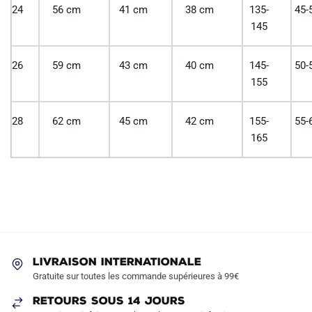
24
56 cm
41 cm
38 cm
135-
45-
145
26
59 cm
43 cm
40 cm
145-
50-
155
28
62 cm
45 cm
42 cm
155-
55-
165
LIVRAISON INTERNATIONALE
Gratuite sur toutes les commande supérieures à 99€
RETOURS SOUS 14 JOURS