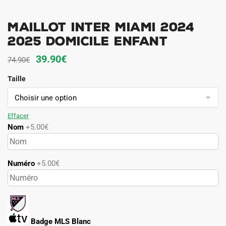
Maillot Inter Miami 2024
2025 Domicile Enfant
Le
Le
39.90
€
74.90
€
prix
prix
Taille
initial
actuel
était :
est :
74.90€.
39.90€.
Effacer
Nom
+5.00€
Numéro
+5.00€
Badge MLS Blanc