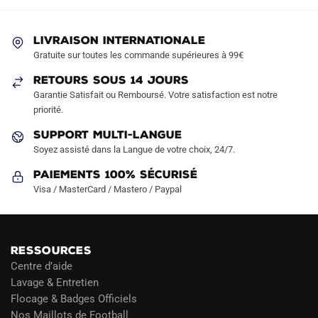
options
options
peuvent
peuvent
LIVRAISON INTERNATIONALE
être
être
Gratuite sur toutes les commande supérieures à 99€
choisies
choisies
sur
sur
RETOURS SOUS 14 JOURS
la
la
Garantie Satisfait ou Remboursé. Votre satisfaction est notre
page
page
priorité.
du
du
SUPPORT MULTI-LANGUE
produit
produit
Soyez assisté dans la Langue de votre choix, 24/7.
Paiements 100% Sécurisé
Visa / MasterCard / Mastero / Paypal
RESSOURCES
Centre d’aide
Lavage & Entretien
Flocage & Badges Officiels
Nos Maillots de Football