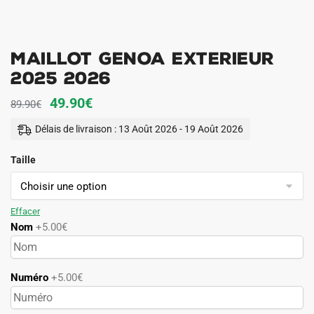
Maillot Genoa Exterieur
2025 2026
Le
Le
49.90
€
89.90
€
prix
prix
Délais de livraison : 13 Août 2026 - 19 Août 2026
initial
actuel
Taille
était :
est :
89.90€.
49.90€.
Effacer
Nom
+5.00€
Numéro
+5.00€