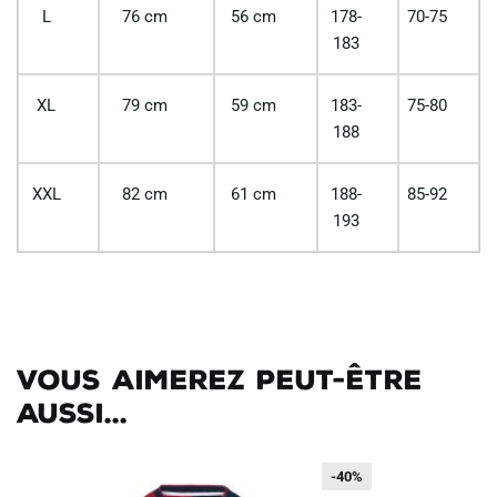
L
76 cm
56 cm
178-
70-75
183
XL
79 cm
59 cm
183-
75-80
188
XXL
82 cm
61 cm
188-
85-92
193
Vous aimerez peut-être
aussi...
-40%
-40%