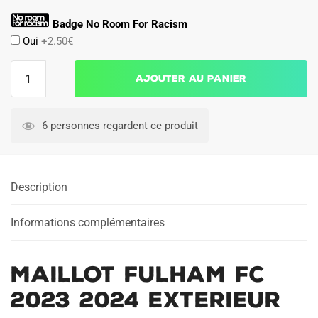
Badge No Room For Racism
Oui
+2.50€
quantité
Ajouter au panier
de
Maillot
Fulham
6 personnes regardent ce produit
FC
2023
2024
Description
Exterieur
Informations complémentaires
Maillot Fulham FC
2023 2024 Exterieur