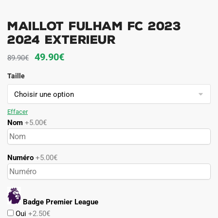
Maillot Fulham FC 2023
2024 Exterieur
Le
Le
49.90
€
89.90
€
prix
prix
Taille
initial
actuel
était :
est :
89.90€.
49.90€.
Effacer
Nom
+5.00€
Numéro
+5.00€
Badge Premier League
Oui
+2.50€