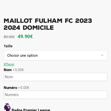
Maillot Fulham FC 2023
2024 Domicile
Le
Le
49.90
€
89.90
€
prix
prix
Taille
initial
actuel
était :
est :
89.90€.
49.90€.
Effacer
Nom
+5.00€
Numéro
+5.00€
Badge Premier League