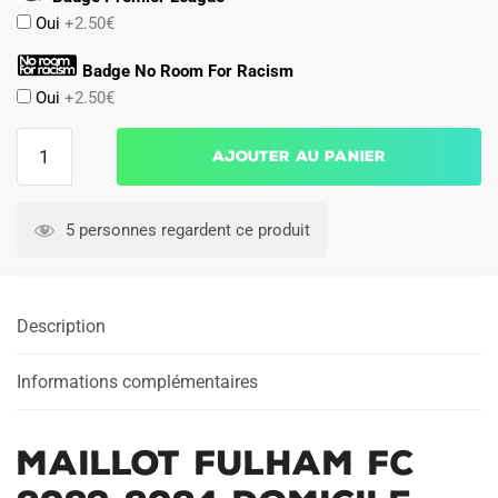
Oui
+2.50€
Badge No Room For Racism
Oui
+2.50€
quantité
Ajouter au panier
de
Maillot
Fulham
5 personnes regardent ce produit
FC
2023
2024
Description
Domicile
Informations complémentaires
Maillot Fulham FC