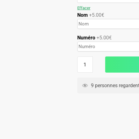
89.90€.
49.90€.
Effacer
Nom
+5.00€
Numéro
+5.00€
quantité
de
Maillot
Feyenoord
9 personnes regardent
Exterieur
2025
2026