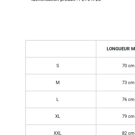
LONGUEUR M
S
70 cm
M
73 cm
L
76 cm
XL
79 cm
XXL
82 cm