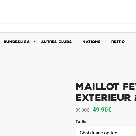
BUNDESLIGA
AUTRES CLUBS
NATIONS
RETRO
Maillot F
Exterieur 
Le
Le
49.90
€
89.90
€
prix
prix
Taille
initial
actuel
était :
est :