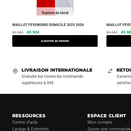
Rupture de stock
MAILLOT FEYENOORD DOMICILE 2025 2026
MAILLOT FEYE
Le
Le
Ce
Le
49.90
€
49.9
89.90
€
89.90
€
prix
prix
prix
produit
AJOUTER AU PANIER
initial
actuel
initial
a
était :
est :
était :
plusieurs
89.90€.
49.90€.
89.90
variations.
Les
LIVRAISON INTERNATIONALE
RETO
options
Gratuite sur toutes les commande
Garanti
peuvent
supérieures à 99€
satisfac
être
choisies
sur
la
RESSOURCES
ESPACE CLIENT
page
Centre d’aide
Mon compte
du
Lavage & Entretien
Suivre une commande