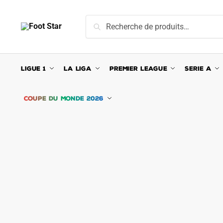
Skip
Skip
to
to
Recherche
Recherche
navigation
content
pour :
LIGUE 1
LA LIGA
PREMIER LEAGUE
SERIE A
COUPE DU MONDE 2026