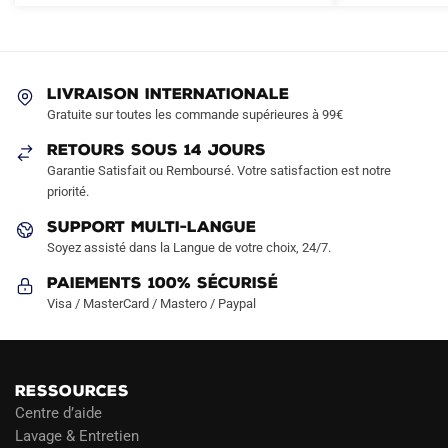
variations.
variations.
Les
Les
options
options
peuvent
peuvent
LIVRAISON INTERNATIONALE
être
être
Gratuite sur toutes les commande supérieures à 99€
choisies
choisies
sur
sur
RETOURS SOUS 14 JOURS
la
la
Garantie Satisfait ou Remboursé. Votre satisfaction est notre
page
page
priorité.
du
du
SUPPORT MULTI-LANGUE
produit
produit
Soyez assisté dans la Langue de votre choix, 24/7.
Paiements 100% Sécurisé
Visa / MasterCard / Mastero / Paypal
RESSOURCES
Centre d’aide
Lavage & Entretien