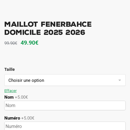
Maillot Fenerbahce
Domicile 2025 2026
Le
Le
49.90
€
99.90
€
prix
prix
initial
actuel
était :
est :
Taille
99.90€.
49.90€.
Effacer
Nom
+5.00€
Numéro
+5.00€