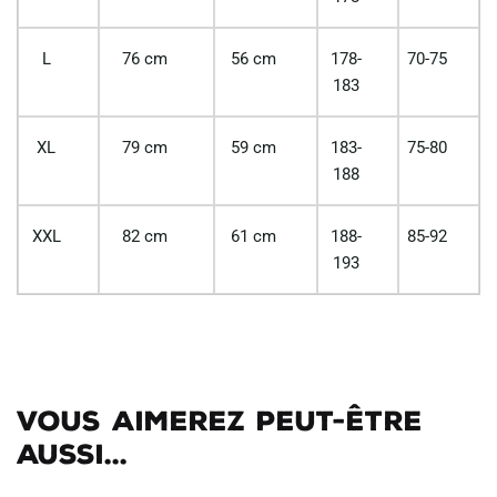
L
76 cm
56 cm
178-
70-75
183
XL
79 cm
59 cm
183-
75-80
188
XXL
82 cm
61 cm
188-
85-92
193
Vous aimerez peut-être
aussi...