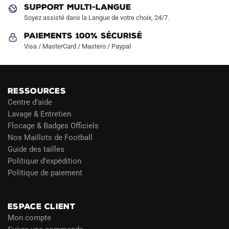
produit
produit
SUPPORT MULTI-LANGUE
Soyez assisté dans la Langue de votre choix, 24/7.
Paiements 100% Sécurisé
Visa / MasterCard / Mastero / Paypal
RESSOURCES
Centre d’aide
Lavage & Entretien
Flocage & Badges Officiels
Nos Maillots de Football
Guide des tailles
Politique d’expédition
Politique de paiement
Blog
ESPACE CLIENT
Mon compte