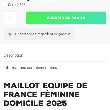
Oui
+2.50€
quantité
Ajouter au panier
de
Maillot
Equipe
10 personnes regardent ce produit
de
France
Féminine
Description
Domicile
2025
Informations complémentaires
Maillot Equipe de
France Féminine
Domicile 2025