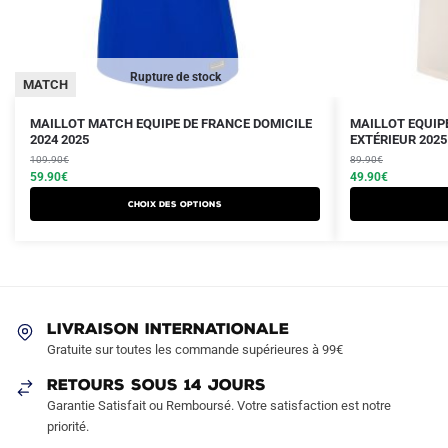
Rupture de stock
MATCH
Le
Le
Le
Le
Ce
Ce
MAILLOT MATCH EQUIPE DE FRANCE DOMICILE
MAILLOT EQUIP
prix
prix
2024 2025
prix
prix
EXTÉRIEUR 2025
produit
produit
initial
actuel
initial
actuel
109.90
€
89.90
€
a
a
était :
est :
59.90
€
était :
est :
49.90
€
plusieurs
plusieurs
109.90€.
59.90€.
89.90€.
49.90€.
Choix des options
variations.
variations.
Les
Les
options
options
peuvent
peuvent
être
être
LIVRAISON INTERNATIONALE
choisies
choisies
Gratuite sur toutes les commande supérieures à 99€
sur
sur
RETOURS SOUS 14 JOURS
la
la
Garantie Satisfait ou Remboursé. Votre satisfaction est notre
page
page
priorité.
du
du