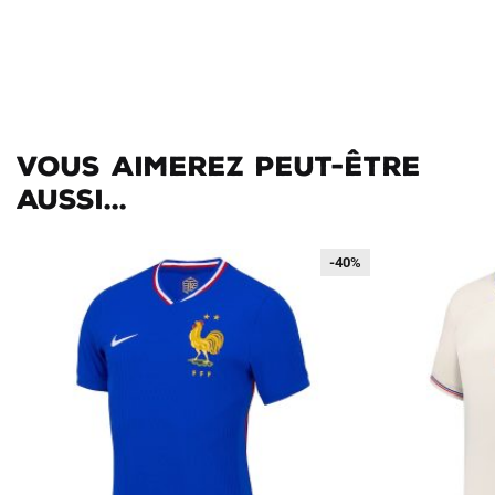
Vous aimerez peut-être
aussi...
-40%
-40%