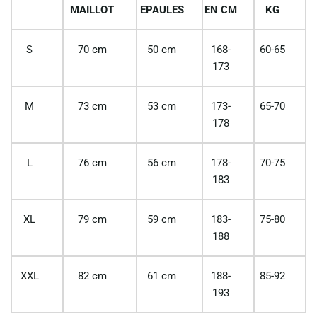
MAILLOT
EPAULES
EN CM
KG
S
70 cm
50 cm
168-
60-65
173
M
73 cm
53 cm
173-
65-70
178
L
76 cm
56 cm
178-
70-75
183
XL
79 cm
59 cm
183-
75-80
188
XXL
82 cm
61 cm
188-
85-92
193