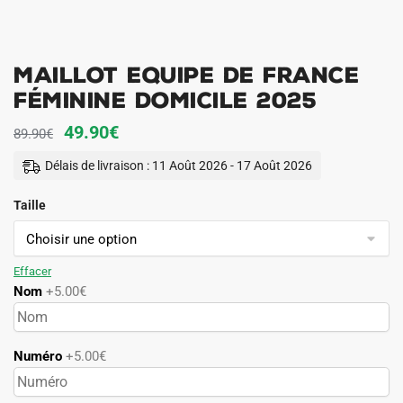
Maillot Equipe de France
Féminine Domicile 2025
Le
Le
49.90
€
89.90
€
prix
prix
Délais de livraison : 11 Août 2026 - 17 Août 2026
initial
actuel
Taille
était :
est :
89.90€.
49.90€.
Effacer
Nom
+5.00€
Numéro
+5.00€